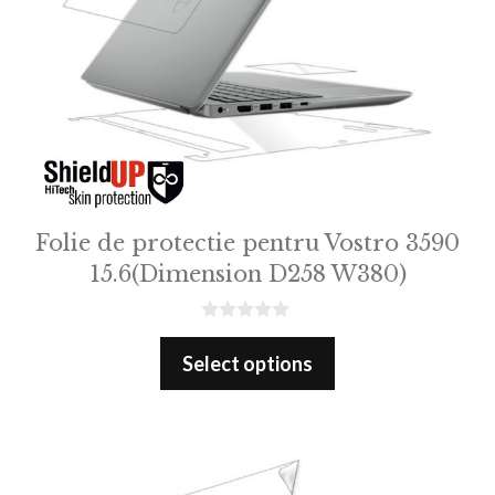
Folie de protectie pentru Vostro 3590
15.6(Dimension D258 W380)
0
o
Select options
u
t
o
f
5