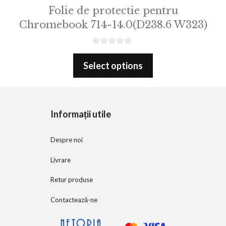
Folie de protectie pentru
Chromebook 714-14.0(D238.6 W323)
0
o
Select options
u
t
o
f
5
Informații utile
Despre noi
Livrare
Retur produse
Contactează-ne