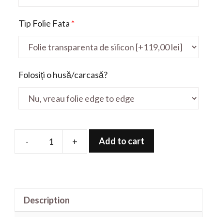
Tip Folie Fata
*
Folosiți o husă/carcasă?
Add to cart
-
+
Folie
de
protectie
pentru
Description
Gaming
LOQ