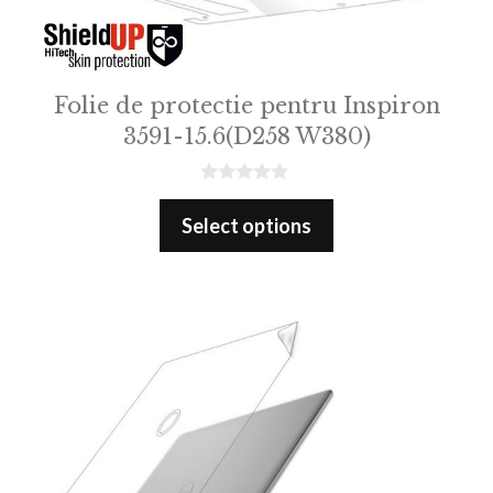
Folie de protectie pentru Inspiron
3591-15.6(D258 W380)
0
o
Select options
u
t
o
f
5