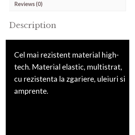
Reviews (0)
15IRX9
15.6'
Description
quantity
Cel mai rezistent material high-
tech. Material elastic, multistrat,
cu rezistenta la zgariere, uleiuri si
amprente.