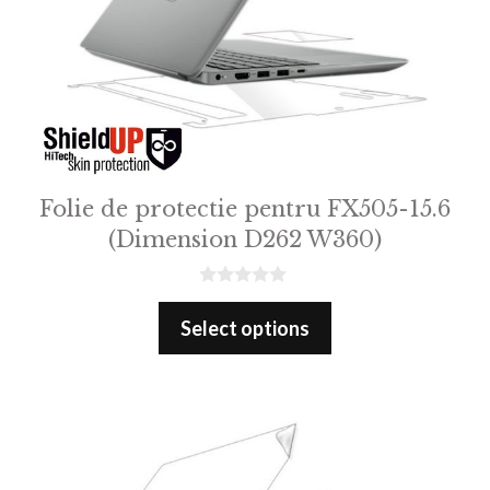
Folie de protectie pentru FX505-15.6
(Dimension D262 W360)
0
o
Select options
u
t
o
f
5