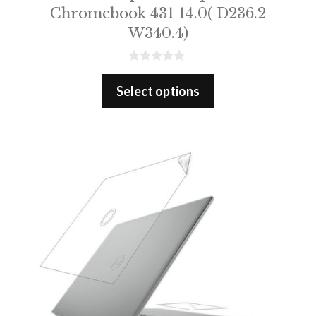
Chromebook 431 14.0( D236.2
W340.4)
0
o
Select options
u
t
o
f
5