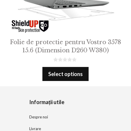
Folie de protectie pentru Vostro 3578
15.6 (Dimension D260 W380)
0
o
Select options
u
t
o
f
5
Informații utile
Despre noi
Livrare