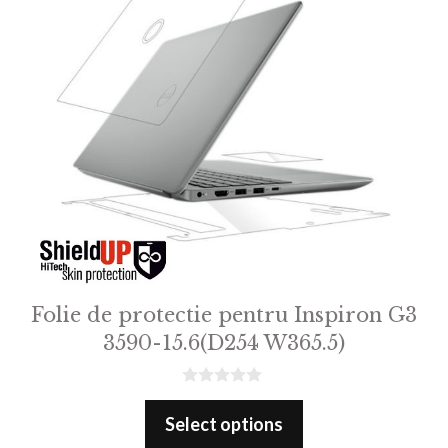
Folie de protectie pentru Inspiron G3
3590-15.6(D254 W365.5)
0
o
Select options
u
t