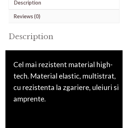
Description
Gaming
Rog
Reviews (0)
GX502GW-
AZ106T
Description
15.6'
quantity
Cel mai rezistent material high-
tech. Material elastic, multistrat,
cu rezistenta la zgariere, uleiuri si
amprente.