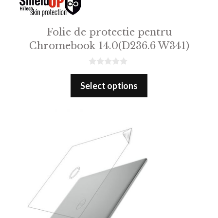
Folie de protectie pentru
Chromebook 14.0(D236.6 W341)
0
o
Select options
u
t
o
f
5