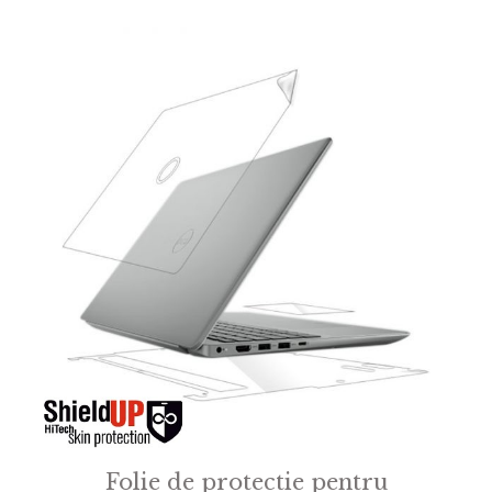
o
f
5
Folie de protectie pentru