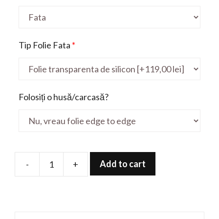
Tip Folie Fata
*
Folosiți o husă/carcasă?
Add to cart
-
+
Folie
de
protectie
pentru