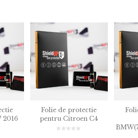
ectie
Folie de protectie
Foli
7 2016
pentru Citroen C4
BMW(7
0