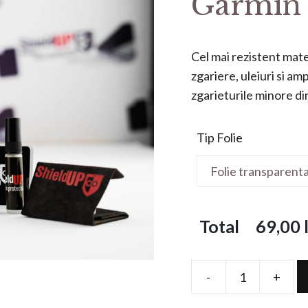
Garmin 
Cel mai rezistent mater
zgariere, uleiuri si a
zgarieturile minore din 
Tip Folie
Total
69,00
l
-
+
Folie
de