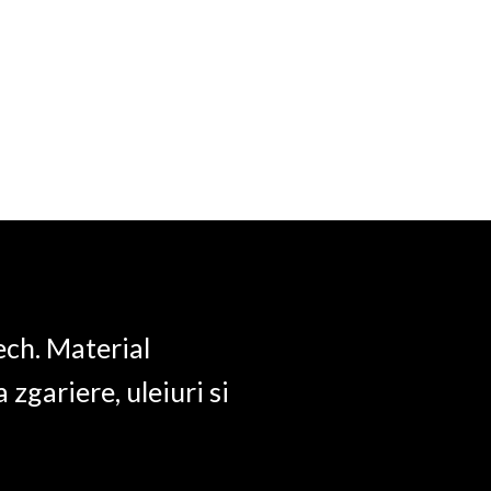
protectie
pentru
Garmin
Edge
830
quantity
ech. Material
a zgariere, uleiuri si