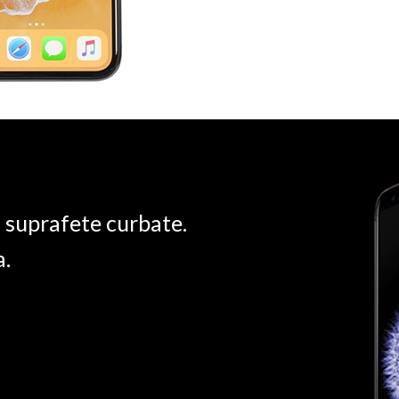
u suprafete curbate.
a.