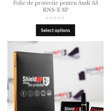
Folie de protectie pentru Audi A3
RNS-E 8P
0
o
Select options
u
t
o
f
5