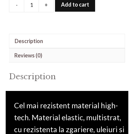
Add to cart
-
+
Folie
de
protectie
pentru
Description
Garmin
Montana
Reviews (0)
700
quantity
Description
Cel mai rezistent material high-
tech. Material elastic, multistrat,
cu rezistenta la zgariere, uleiuri si