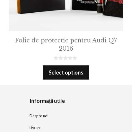
Folie de protectie pentru Audi Q7
2016
0
o
Select options
u
t
o
f
5
Informații utile
Despre noi
Livrare