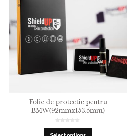
Folie de protectie pentru
BMW(92mmx153.5mm)
0
o
Select options