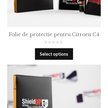
Folie de protectie pentru Citroen C4
0
o
Select options
u
t
o
f
5