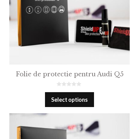
Folie de protectie pentru Audi Q5
0
o
Select options
u
t
o
f
5