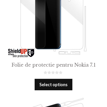
Folie de protectie pentru Nokia 7.1
0
o
Select options
u
t
o
f
5