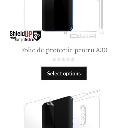
Folie de protectie pentru A30
0
o
Select options
u
t
o
f
5