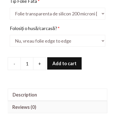
Tip Folie Fata
*
Folosiți o husă/carcasă?
*
Add to cart
-
+
Folie
de
protectie
pentru
Description
Hot
30
Reviews (0)
5G