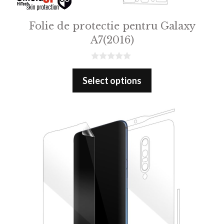
Folie de protectie pentru Galaxy
A7(2016)
0
o
Select options
u
t
o
f
5