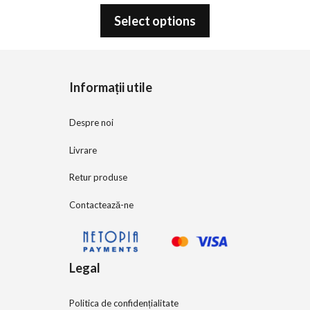
0
o
Select options
u
t
o
f
5
Informații utile
Despre noi
Livrare
Retur produse
Contactează-ne
Legal
Politica de confidențialitate