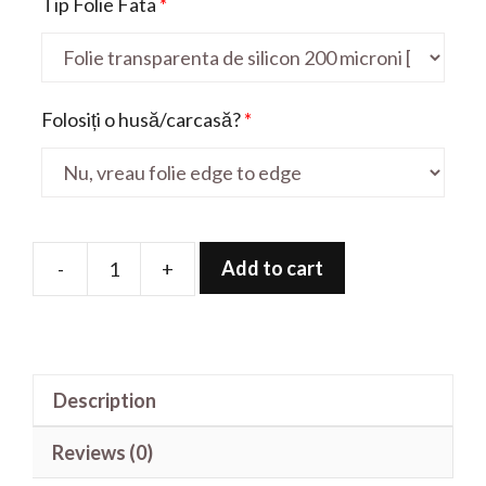
Tip Folie Fata
*
Folosiți o husă/carcasă?
*
Add to cart
-
+
Folie
de
protectie
pentru
Description
Hot
50
Reviews (0)
Pro+