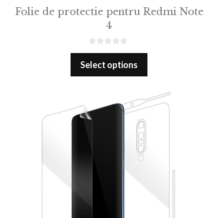
Folie de protectie pentru Redmi Note
4
0
o
Select options
u
t
o
f
5