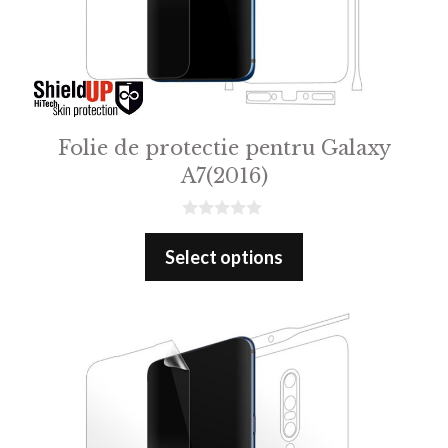
Folie de protectie pentru Galaxy
A7(2016)
0
o
Select options
u
t
o
f
5