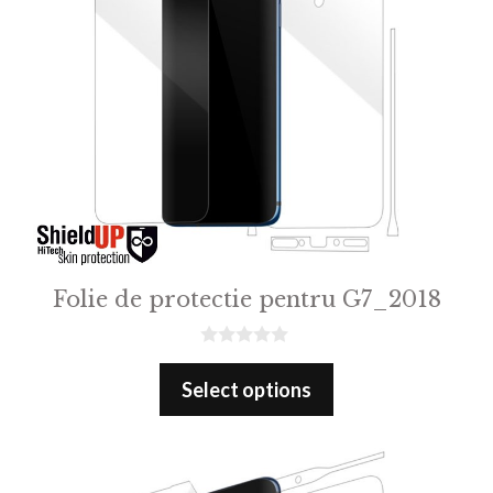
Folie de protectie pentru G7_2018
0
o
Select options
u
t
o
f
5