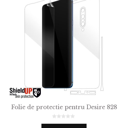
Folie de protectie pentru Desire 828
0
o