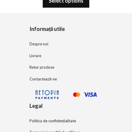
Select options
u
t
o
f
5
Informații utile
Despre noi
Livrare
Retur produse
Contactează-ne
Legal
Politica de confidențialitate