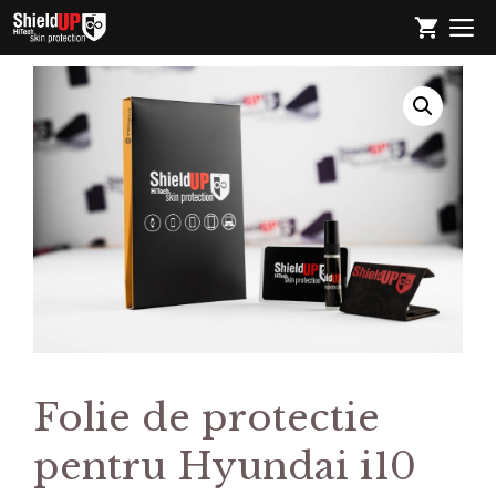
Sari
M
la
conținut
Folie de protectie
pentru Hyundai i10