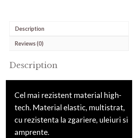
de
protectie
pentru
Description
Hyundai
i10
Reviews (0)
quantity
Description
Cel mai rezistent material high-
tech. Material elastic, multistrat,
cu rezistenta la zgariere, uleiuri si
amprente.