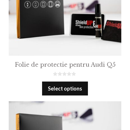
Folie de protectie pentru Audi Q5
0
o
Select options
u
t
o
f
5