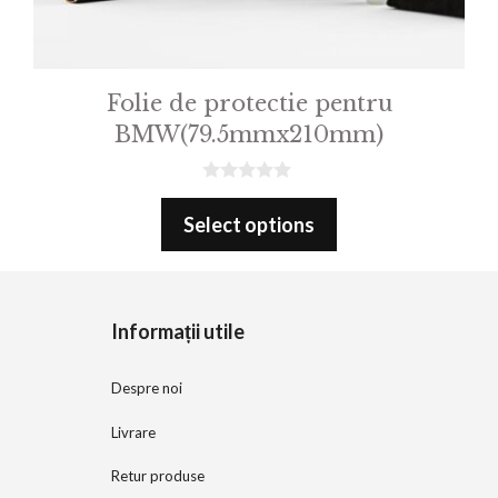
Folie de protectie pentru
BMW(79.5mmx210mm)
0
o
Select options
u
t
o
f
5
Informații utile
Despre noi
Livrare
Retur produse