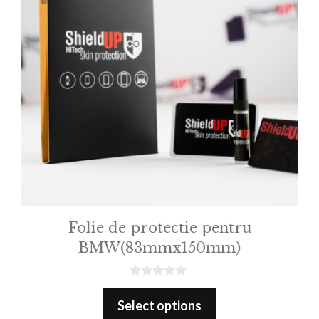
Folie de protectie pentru
BMW(83mmx150mm)
0
o
Select options
u
t