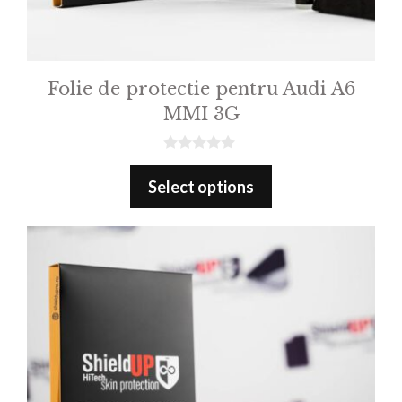
Folie de protectie pentru Audi A6
MMI 3G
0
o
Select options
u
t
o
f
5