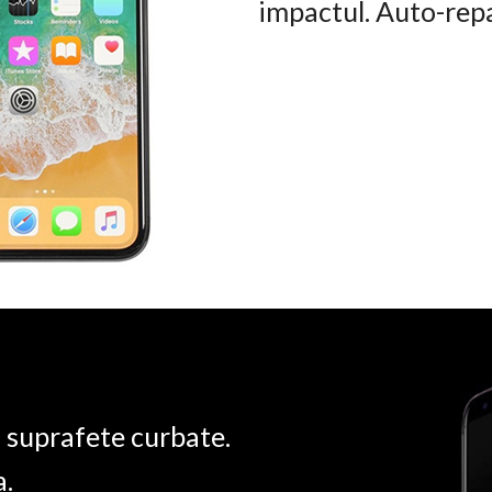
impactul. Auto-rep
u suprafete curbate.
a.