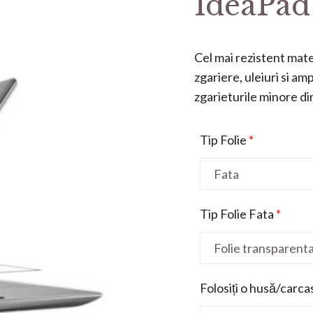
IdeaPad 
Cel mai rezistent mater
zgariere, uleiuri si a
zgarieturile minore din 
Tip Folie
*
Tip Folie Fata
*
Folosiți o husă/carca