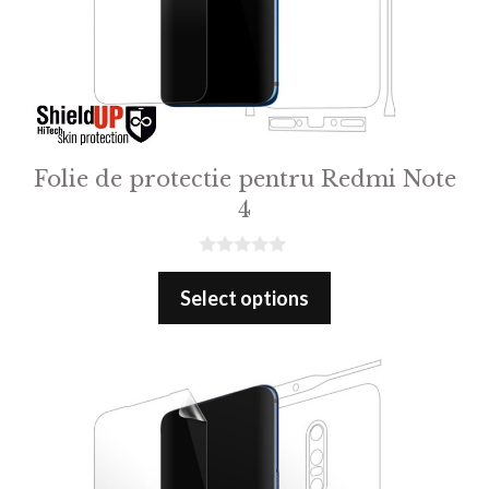
Folie de protectie pentru Redmi Note
4
0
o
Select options
u
t
o
f
5