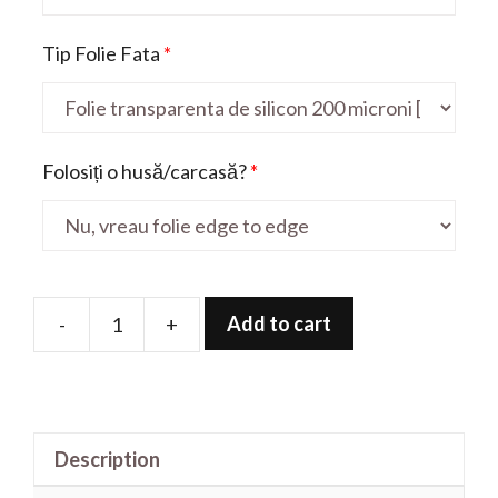
Tip Folie Fata
*
Folosiți o husă/carcasă?
*
Add to cart
-
+
Folie
de
protectie
pentru
Description
iPhone
8