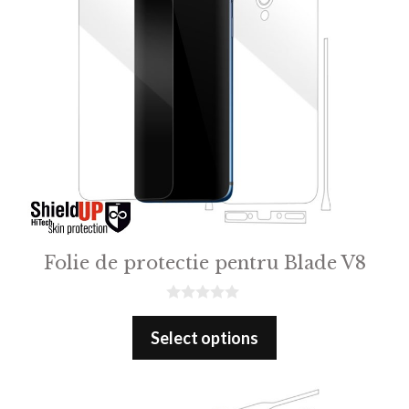
Folie de protectie pentru Blade V8
0
o
Select options
u
t
o
f
5