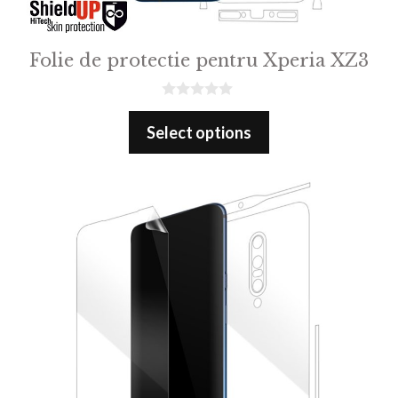
Folie de protectie pentru Xperia XZ3
0
o
Select options
u
t
o
f
5