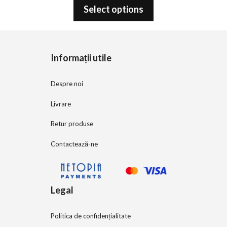
o
Select options
u
t
o
f
5
Informații utile
Despre noi
Livrare
Retur produse
Contactează-ne
Legal
Politica de confidențialitate