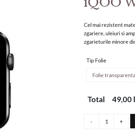
iQOO W
Cel mai rezistent mater
zgariere, uleiuri si a
zgarieturile minore din 
Tip Folie
Total
49,00
l
-
+
Folie
de