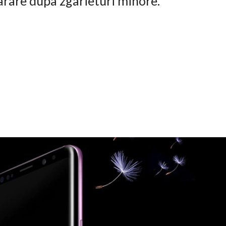
arare dupa zgarieturi minore.