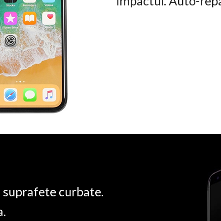
impactul. Auto-rep
u suprafete curbate.
a.