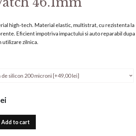
atch 46.1mm
ial high-tech. Material elastic, multistrat, cu rezistenta la
mprente. Eficient impotriva impactului si auto reparabil dupa
utilizare zilnica.
ei
Add to cart