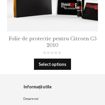
Folie de protectie pentru Citroen C5
2010
0
o
Select options
u
t
o
f
5
Informații utile
Despre noi