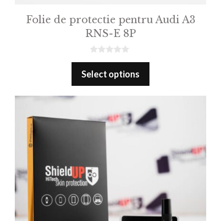
Folie de protectie pentru Audi A3
RNS-E 8P
0
o
Select options
u
t
o
f
5