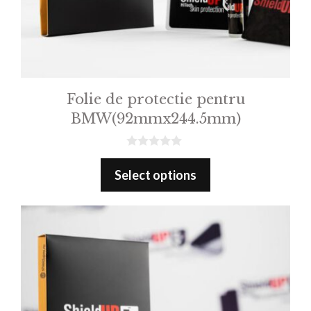
Folie de protectie pentru
BMW(92mmx244.5mm)
0
o
Select options
u
t
o
f
5