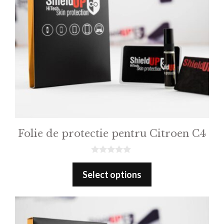
Folie de protectie pentru Citroen C4
0
o
Select options
u
t
o
f
5