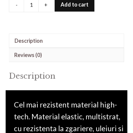
Add to cart
-
+
Folie
de
protectie
pentru
Description
Kodak
PixPro
Reviews (0)
FZ45
quantity
Description
Cel mai rezistent material high-
tech. Material elastic, multistrat,
cu rezistenta la zgariere, uleiuri si