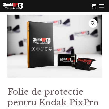
Sari
M
la
conținut
Folie de protectie
pentru Kodak PixPro