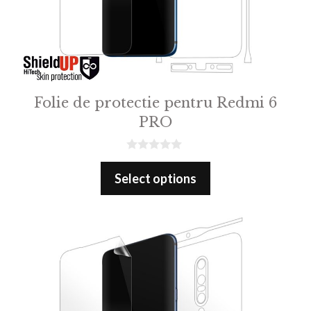
Folie de protectie pentru Redmi 6
PRO
0
o
Select options
u
t
o
f
5