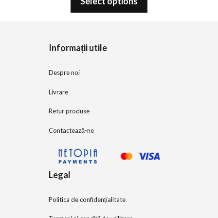
Select options
u
t
o
f
5
Informații utile
Despre noi
Livrare
Retur produse
Contactează-ne
Legal
Politica de confidențialitate