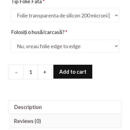
Tip Folie Fata
*
Folosiți o husă/carcasă?
*
Add to cart
-
+
Folie
de
protectie
pentru
Description
Leon
4G
Reviews (0)
quantity