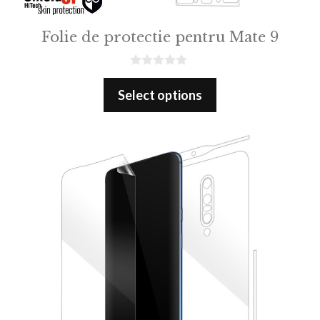
Folie de protectie pentru Mate 9
0
o
Select options
u
t
o
f
5