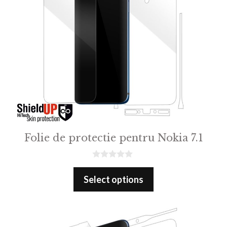
Folie de protectie pentru Nokia 7.1
0
o
Select options
u
t
o
f
5