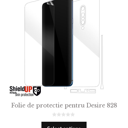
Folie de protectie pentru Desire 828
0
o