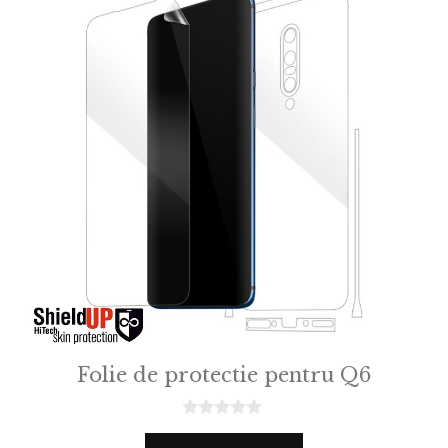
Folie de protectie pentru Q6
0
o