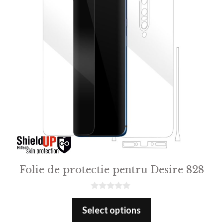
Folie de protectie pentru Desire 828
0
o
Select options
u
t