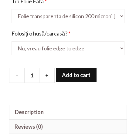
Tip Folie Fata
*
Folosiți o husă/carcasă?
*
Add to cart
-
+
Folie
de
protectie
pentru
Description
Mate
9
Reviews (0)
quantity