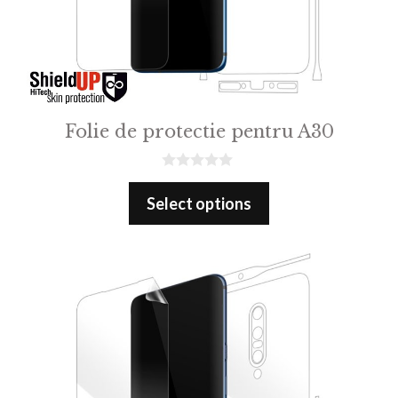
Folie de protectie pentru A30
0
o
Select options
u
t
o
f
5