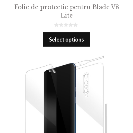
Folie de protectie pentru Blade V8
Lite
0
o
Select options
u
t
o
f
5