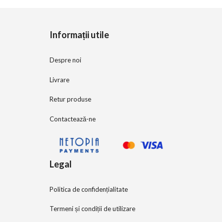
o
f
5
Informații utile
Despre noi
Livrare
Retur produse
Contactează-ne
Legal
Politica de confidențialitate
Termeni și condiții de utilizare