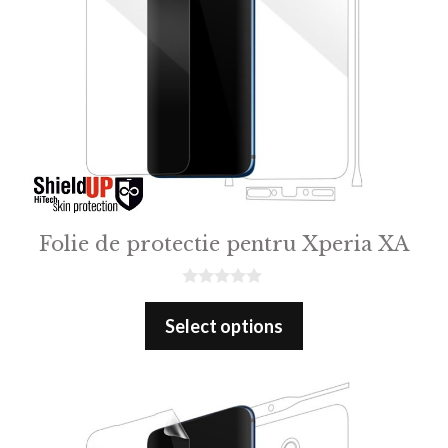
Folie de protectie pentru Xperia XA
0
o
Select options
u
t
o
f
5