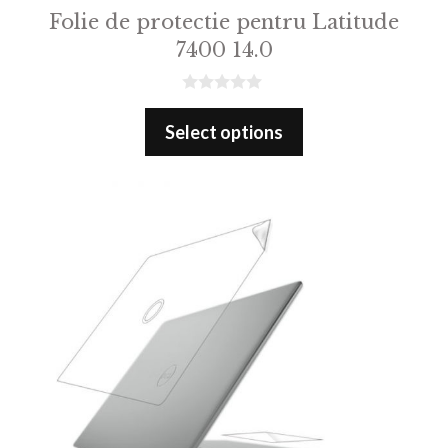
Folie de protectie pentru Latitude
7400 14.0
0
o
Select options
u
t
o
f
5