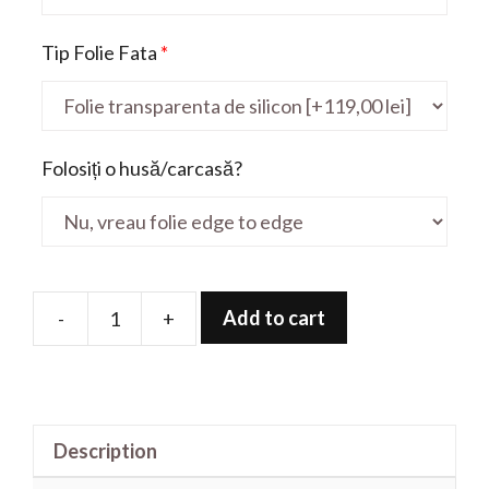
Tip Folie Fata
*
Folosiți o husă/carcasă?
Add to cart
-
+
Folie
de
protectie
pentru
Description
MateBook
14