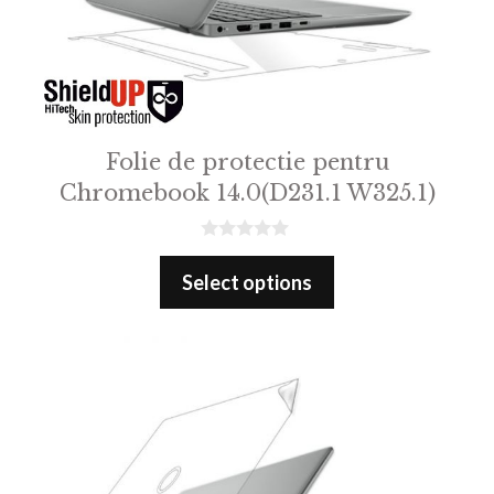
Folie de protectie pentru
Chromebook 14.0(D231.1 W325.1)
0
o
Select options
u
t
o
f
5