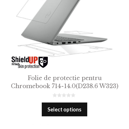
Folie de protectie pentru
Chromebook 714-14.0(D238.6 W323)
0
o
Select options
u
t
o
f
5