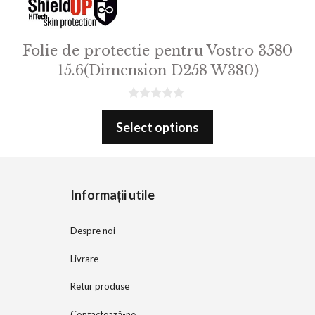
Folie de protectie pentru Vostro 3580
15.6(Dimension D258 W380)
0
o
Select options
u
t
o
f
5
Informații utile
Despre noi
Livrare
Retur produse
Contactează-ne