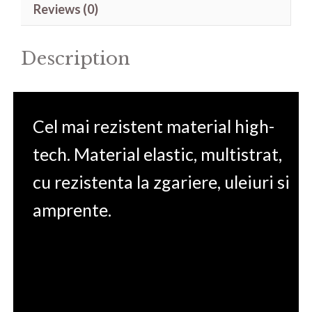
Reviews (0)
Client
mt45
Description
14'
quantity
Cel mai rezistent material high-
tech. Material elastic, multistrat,
cu rezistenta la zgariere, uleiuri si
amprente.