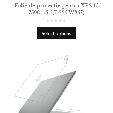
Folie de protectie pentru XPS 15
7590-15.6(D235 W357)
0
o
Select options
u
t
o
f
5