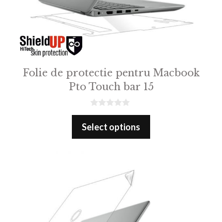
Folie de protectie pentru Macbook
Pto Touch bar 15
0
o
Select options
u
t
o
f
5