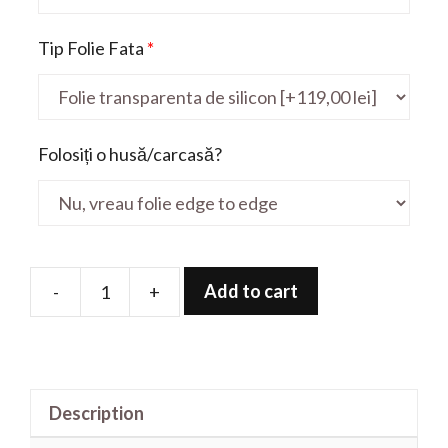
Tip Folie Fata
*
Folosiți o husă/carcasă?
Add to cart
-
+
Folie
de
protectie
pentru
Description
Mobile
Thin