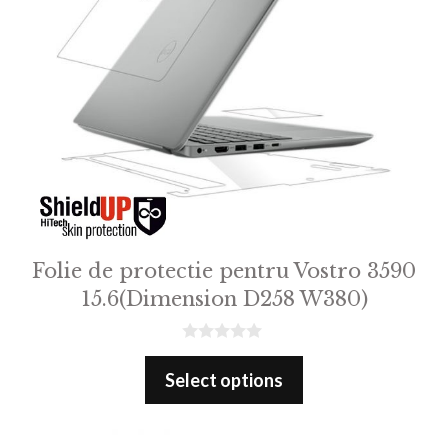
Folie de protectie pentru Vostro 3590
15.6(Dimension D258 W380)
0
o
Select options
u
t
o
f
5