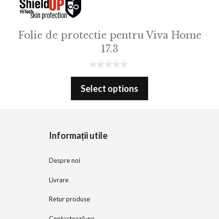
Folie de protectie pentru Viva Home
17.3
0
o
Select options
u
t
o
f
5
Informații utile
Despre noi
Livrare
Retur produse
Contactează-ne