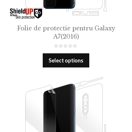
Folie de protectie pentru Galaxy
A7(2016)
0
o
Select options
u
t
o
f
5