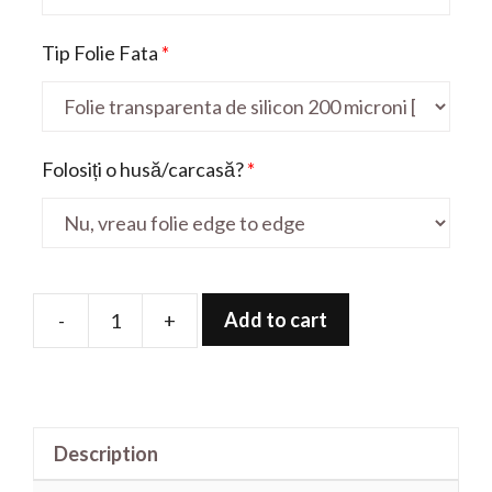
Tip Folie Fata
*
Folosiți o husă/carcasă?
*
Add to cart
-
+
Folie
de
protectie
pentru
Description
Moto
Razr(2019)