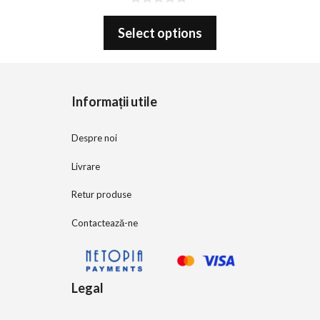
0
o
Select options
u
t
o
f
5
Informații utile
Despre noi
Livrare
Retur produse
Contactează-ne
Legal