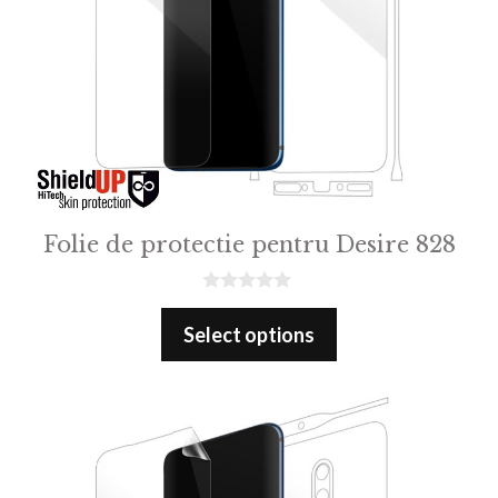
Folie de protectie pentru Desire 828
0
o
Select options
u
t
o
f
5