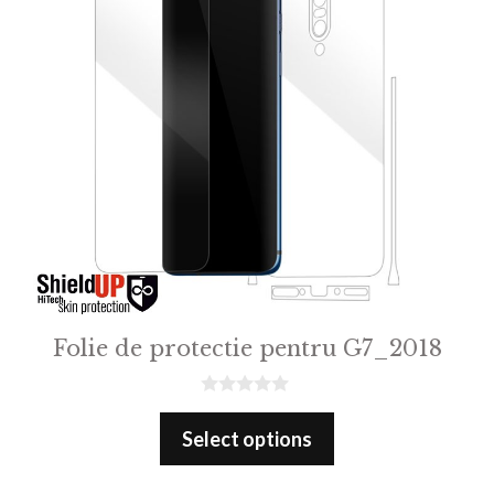
Folie de protectie pentru G7_2018
0
o
Select options
u
t
o
f