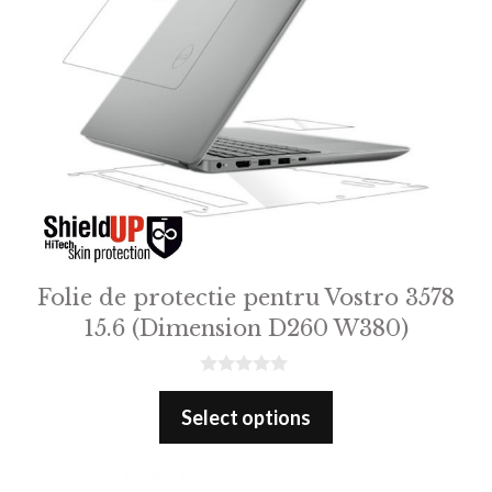
Folie de protectie pentru Vostro 3578
15.6 (Dimension D260 W380)
0
o
Select options
u
t
o
f
5