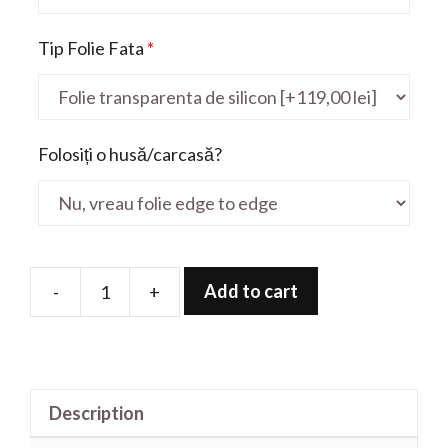
Tip Folie Fata
*
Folosiți o husă/carcasă?
Add to cart
-
+
Folie
de
protectie
pentru
Description
Nitro
AN515-