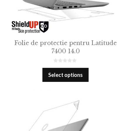
Folie de protectie pentru Latitude
7400 14.0
0
o
Select options
u
t
o
f
5