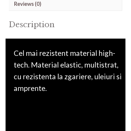
Reviews (0)
54-
75UQ
Description
15.6'
quantity
Cel mai rezistent material high-
tech. Material elastic, multistrat,
cu rezistenta la zgariere, uleiuri si
amprente.