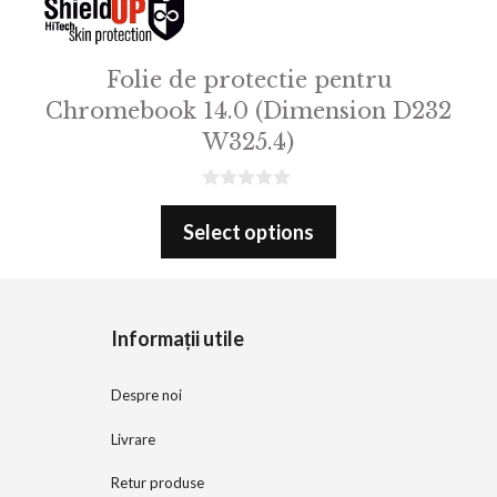
Folie de protectie pentru
Chromebook 14.0 (Dimension D232
W325.4)
0
o
Select options
u
t
o
f
5
Informații utile
Despre noi
Livrare
Retur produse