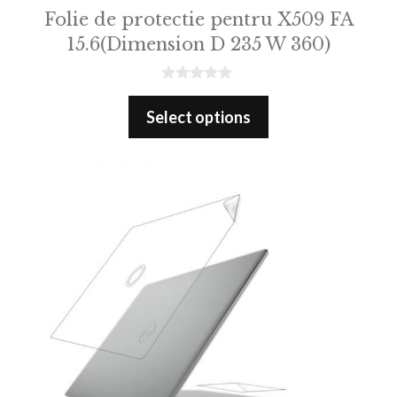
Folie de protectie pentru X509 FA
15.6(Dimension D 235 W 360)
0
o
Select options
u
t
o
f
5