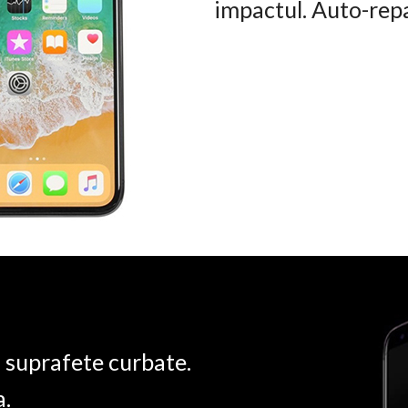
impactul. Auto-rep
u suprafete curbate.
a.