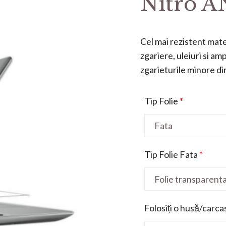
Nitro AN
Cel mai rezistent mater
zgariere, uleiuri si a
zgarieturile minore din 
Tip Folie
*
Tip Folie Fata
*
Folosiți o husă/carca