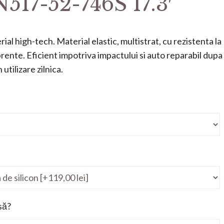
517-52-746S 17.3′
ial high-tech. Material elastic, multistrat, cu rezistenta la
mprente. Eficient impotriva impactului si auto reparabil dupa
utilizare zilnica.
să?