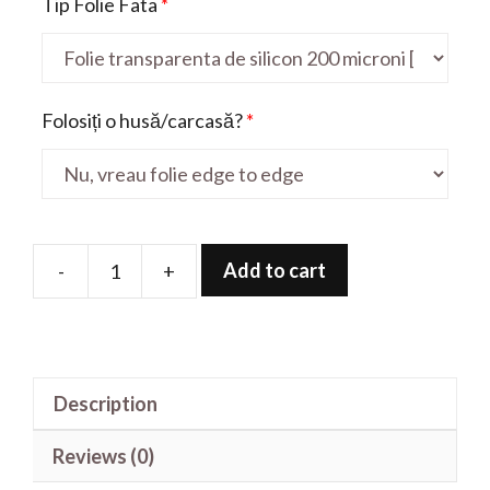
Tip Folie Fata
*
Folosiți o husă/carcasă?
*
Add to cart
-
+
Folie
de
protectie
pentru
Description
Note
8P
Reviews (0)
quantity