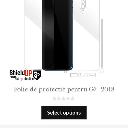
Folie de protectie pentru G7_2018
0
o
Select options
u
t
o
f