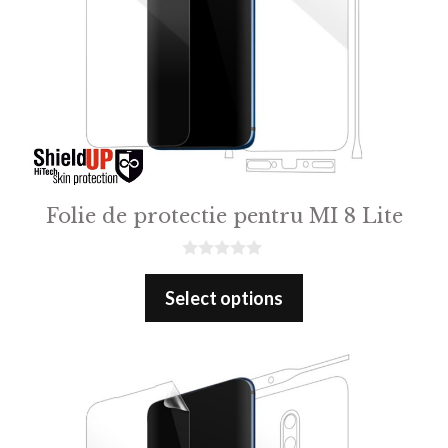
Folie de protectie pentru MI 8 Lite
0
o
Select options
u
t
o
f
5