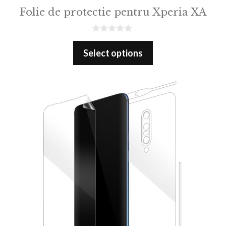
Folie de protectie pentru Xperia XA
0
o
Select options
u
t
o
f
5