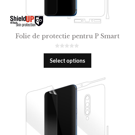
Folie de protectie pentru P Smart
0
o
Select options
u
t
o
f
5