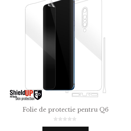
Folie de protectie pentru Q6
0
o