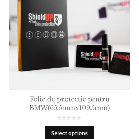
Folie de protectie pentru
BMW(65.5mmx109.5mm)
0
o
Select options
u
t