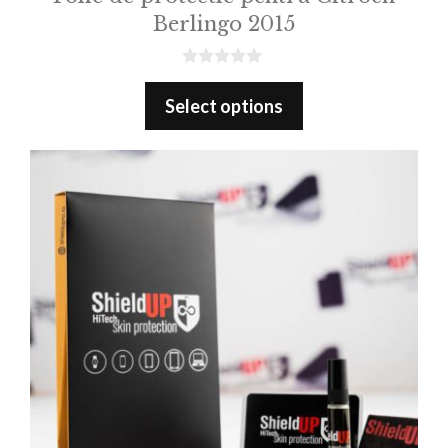
Berlingo 2015
0
o
Select options
u
t
o
f
5