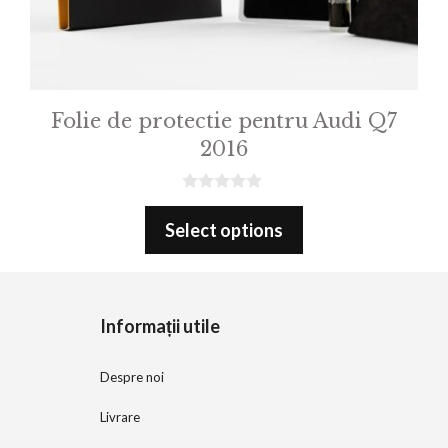
Folie de protectie pentru Audi Q7
2016
0
o
Select options
u
t
o
f
5
Informații utile
Despre noi
Livrare