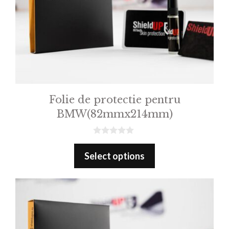
Folie de protectie pentru
BMW(82mmx214mm)
0
o
Select options
u
t
o
f
5