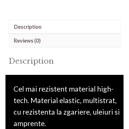
de
protectie
pentru
Description
Omnipod
5
Reviews (0)
quantity
Description
Cel mai rezistent material high-
tech. Material elastic, multistrat,
cu rezistenta la zgariere, uleiuri si
amprente.