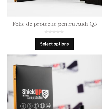
Folie de protectie pentru Audi Q5
0
o
Select options
u
t
o
f
5