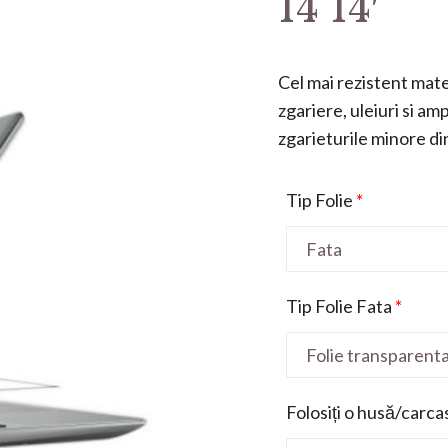
14 14′
Cel mai rezistent mater
zgariere, uleiuri si a
zgarieturile minore din 
Tip Folie
*
Tip Folie Fata
*
Folosiți o husă/carca