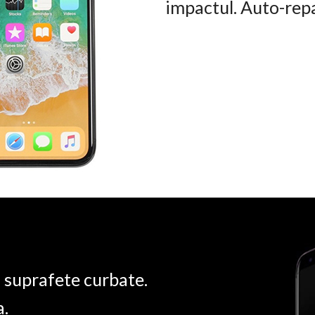
impactul. Auto-rep
u suprafete curbate.
a.