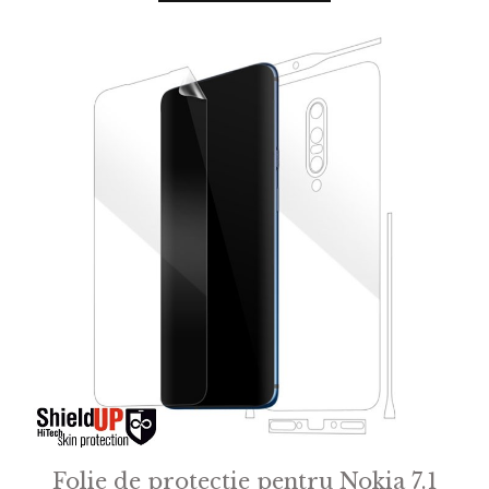
o
f
5
Folie de protectie pentru Nokia 7.1