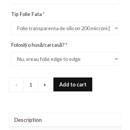
Tip Folie Fata
*
Folosiți o husă/carcasă?
*
Add to cart
-
+
Folie
de
protectie
pentru
Description
OnePlus
Nord