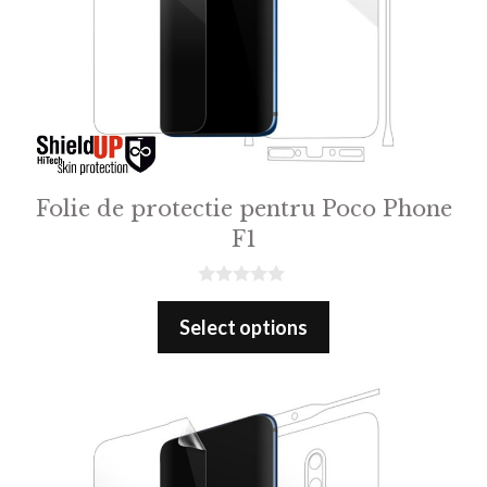
Folie de protectie pentru Poco Phone
F1
0
o
Select options
u
t
o
f
5