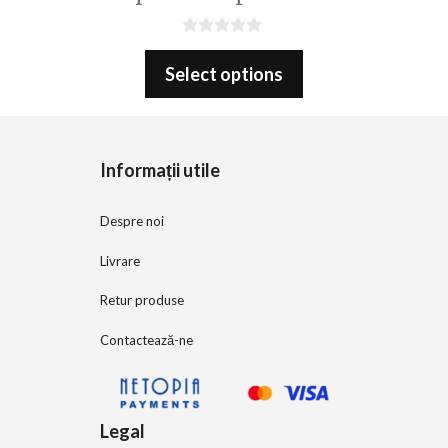
0
o
Select options
u
t
o
f
5
Informații utile
Despre noi
Livrare
Retur produse
Contactează-ne
Legal