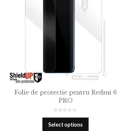
Folie de protectie pentru Redmi 6
PRO
0
o
Select options
u
t