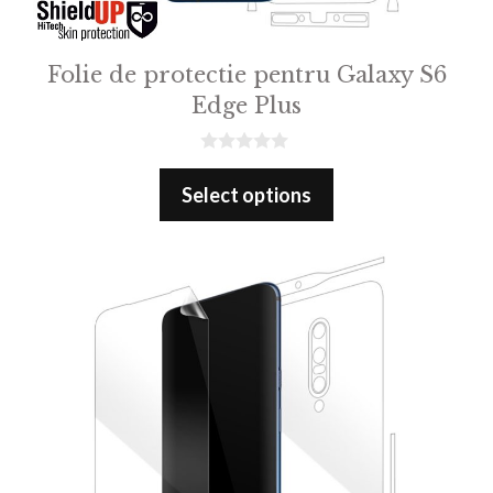
Folie de protectie pentru Galaxy S6
Edge Plus
0
o
Select options
u
t
o
f
5