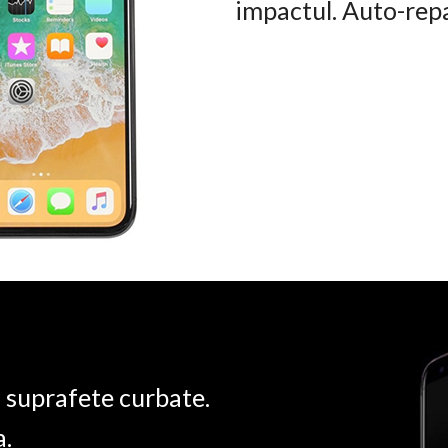
impactul. Auto-rep
u suprafete curbate.
a.