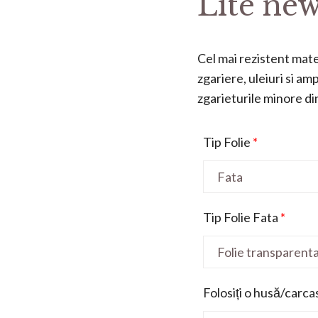
Lite new
Cel mai rezistent mater
zgariere, uleiuri si a
zgarieturile minore din 
Tip Folie
*
Tip Folie Fata
*
Folosiți o husă/carca