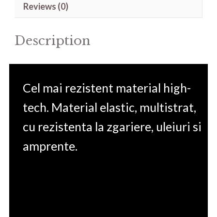
Reviews (0)
10750H
15.6'
Description
quantity
Cel mai rezistent material high-
tech. Material elastic, multistrat,
cu rezistenta la zgariere, uleiuri si
amprente.