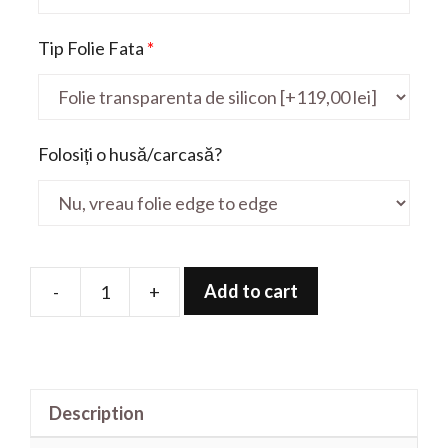
Tip Folie Fata
*
Folosiți o husă/carcasă?
Add to cart
-
+
Folie
de
protectie
pentru
Description
Pav15
I7-