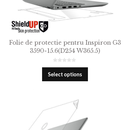
Folie de protectie pentru Inspiron G3
3590-15.6(D254 W365.5)
0
o
Select options
u
t
o
f
5