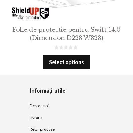
Folie de protectie pentru Swift 14.0
(Dimension D228 W323)
0
o
Select options
u
t
o
f
5
Informații utile
Despre noi
Livrare
Retur produse