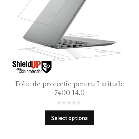
Folie de protectie pentru Latitude
7400 14.0
0
o
Select options
u
t
o
f
5