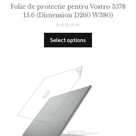
Folie de protectie pentru Vostro 3578
15.6 (Dimension D260 W380)
0
o
Select options
u
t
o
f
5