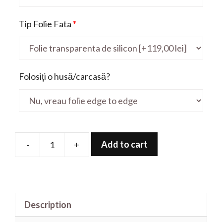
Tip Folie Fata
*
Folosiți o husă/carcasă?
Add to cart
-
+
Folie
de
protectie
pentru
Description
Pavilion
Plus