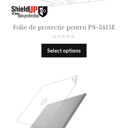
Folie de protectie pentru PS-3415E
0
o
Select options
u
t
o
f
5