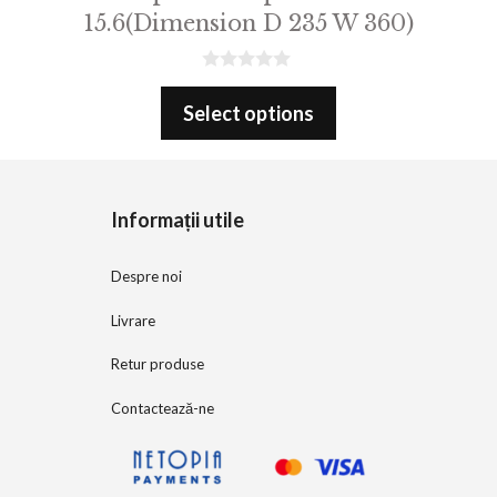
15.6(Dimension D 235 W 360)
0
o
Select options
u
t
o
f
5
Informații utile
Despre noi
Livrare
Retur produse
Contactează-ne