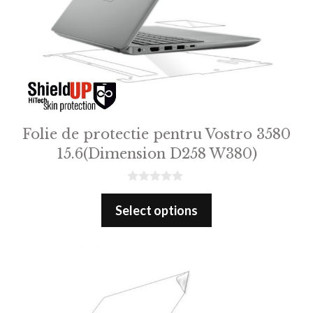
Folie de protectie pentru Vostro 3580
15.6(Dimension D258 W380)
0
o
Select options
u
t
o
f
5