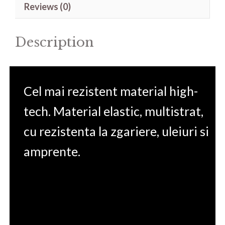
Reviews (0)
eg0080nq
15.6'
Description
quantity
Cel mai rezistent material high-
tech. Material elastic, multistrat,
cu rezistenta la zgariere, uleiuri si
amprente.