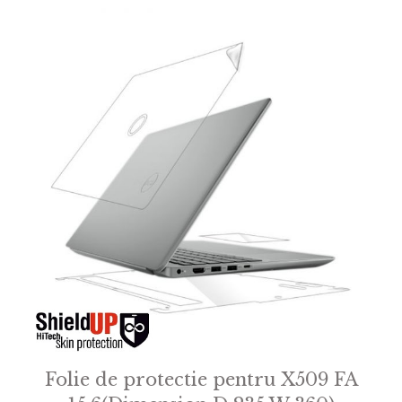
f
5
Folie de protectie pentru X509 FA