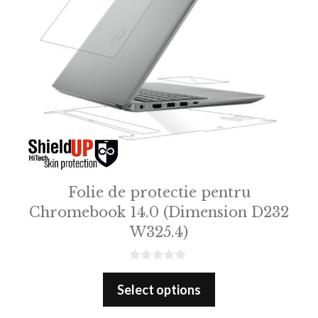
Folie de protectie pentru
Chromebook 14.0 (Dimension D232
W325.4)
0
o
Select options
u
t
o