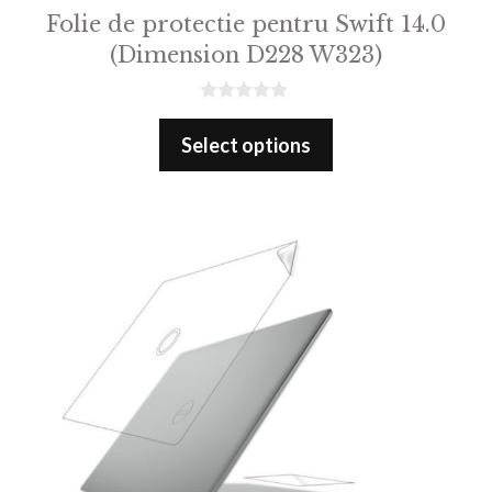
Folie de protectie pentru Swift 14.0
(Dimension D228 W323)
0
o
Select options
u
t
o
f
5