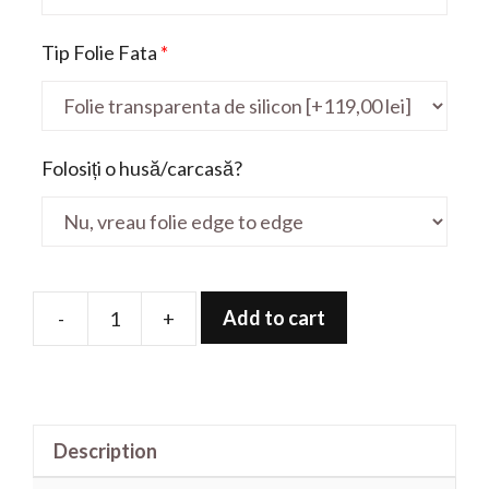
Tip Folie Fata
*
Folosiți o husă/carcasă?
Add to cart
-
+
Folie
de
protectie
pentru
Description
Pavilon
15-