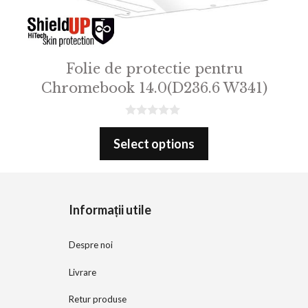
Folie de protectie pentru
Chromebook 14.0(D236.6 W341)
0
o
Select options
u
t
o
f
5
Informații utile
Despre noi
Livrare
Retur produse