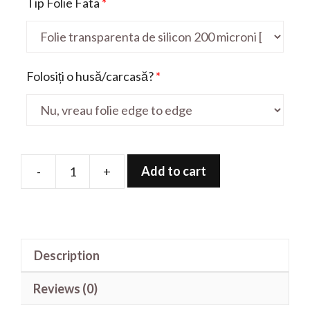
Tip Folie Fata
*
Folosiți o husă/carcasă?
*
Add to cart
-
+
Folie
de
protectie
pentru
Description
Poco
X5
Reviews (0)
Pron