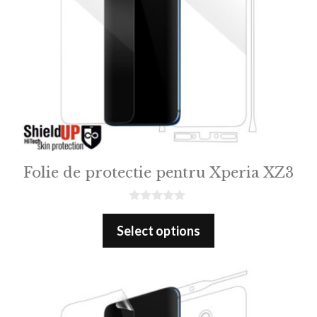
Folie de protectie pentru Xperia XZ3
0
o
Select options
u
t
o
f
5