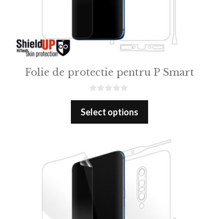
Folie de protectie pentru P Smart
0
o
Select options
u
t
o
f
5