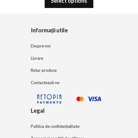
Select options
u
t
o
f
5
Informații utile
Despre noi
Livrare
Retur produse
Contactează-ne
Legal
Politica de confidențialitate