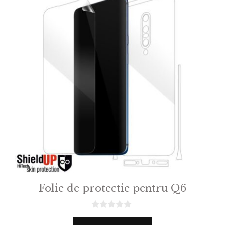
Folie de protectie pentru Q6
0
o