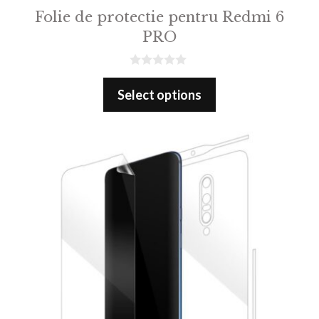
Folie de protectie pentru Redmi 6
PRO
0
o
Select options
u
t
o
f
5