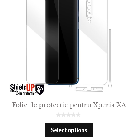
Folie de protectie pentru Xperia XA
0
o
Select options
u
t