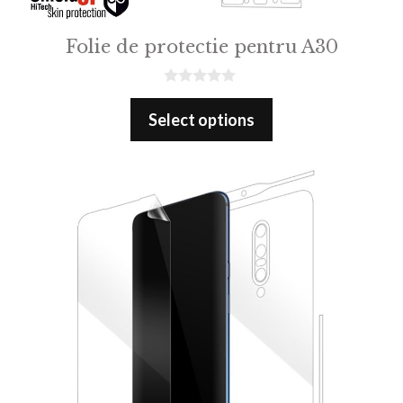
Folie de protectie pentru A30
0
o
Select options
u
t
o
f
5