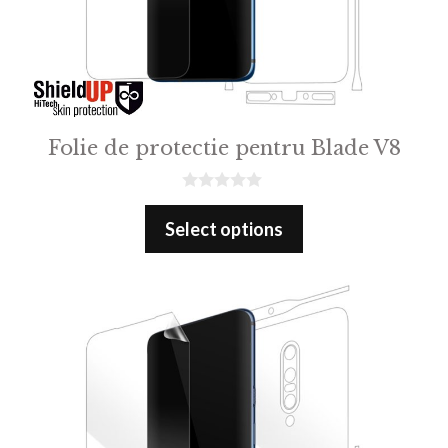
Folie de protectie pentru Blade V8
0
o
Select options
u
t
o
f
5