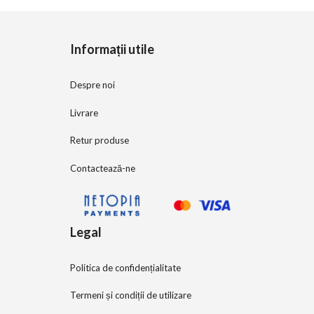
o
f
5
Informații utile
Despre noi
Livrare
Retur produse
Contactează-ne
Legal
Politica de confidențialitate
Termeni și condiții de utilizare