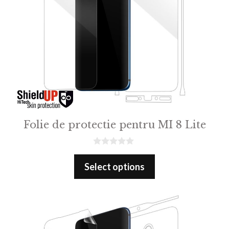
Folie de protectie pentru MI 8 Lite
0
o
Select options
u
t
o
f
5