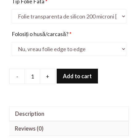
Tip Folie Fata
*
Folosiți o husă/carcasă?
*
Add to cart
-
+
Folie
de
protectie
pentru
Description
Pouvoir
4
Reviews (0)
Pro