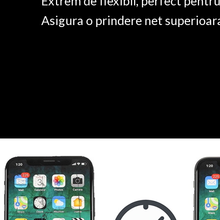
Extrem de flexibil, perfect pentr
Asigura o prindere net superioar