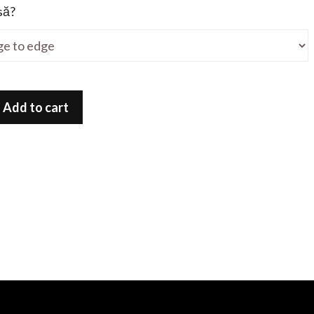
să?
Add to cart