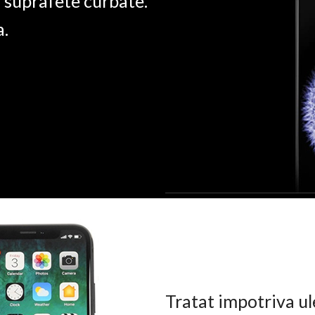
u suprafete curbate.
a.
Tratat impotriva ul