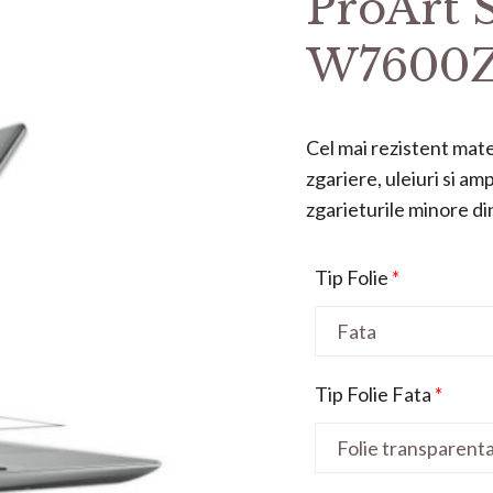
ProArt 
W7600Z
Cel mai rezistent mater
zgariere, uleiuri si a
zgarieturile minore din 
Tip Folie
*
Tip Folie Fata
*