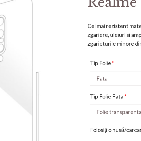
Realme 
Cel mai rezistent mater
zgariere, uleiuri si a
zgarieturile minore din 
Tip Folie
*
Tip Folie Fata
*
Folosiți o husă/carca