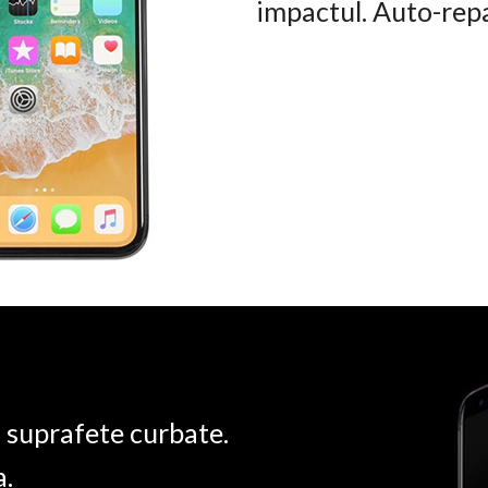
impactul. Auto-rep
u suprafete curbate.
a.