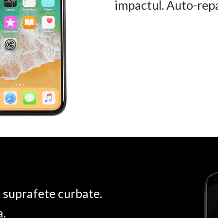
impactul. Auto-rep
u suprafete curbate.
a.