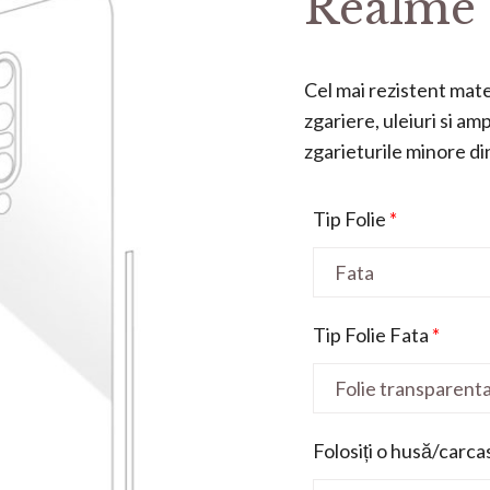
Realme
Cel mai rezistent mater
zgariere, uleiuri si a
zgarieturile minore din 
Tip Folie
*
Tip Folie Fata
*
Folosiți o husă/carca