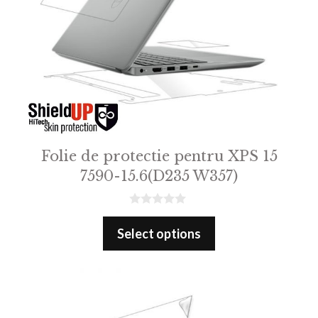
Folie de protectie pentru XPS 15
7590-15.6(D235 W357)
0
o
Select options
u
t
o
f
5