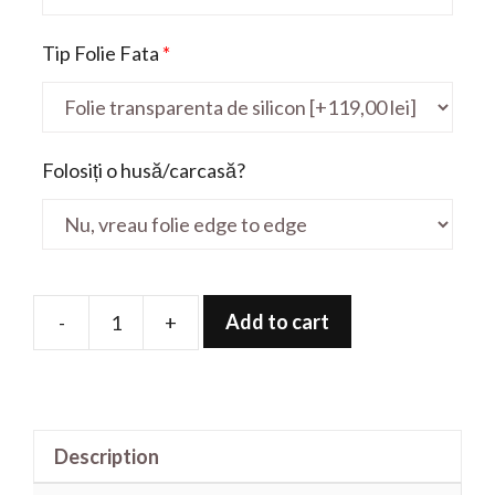
Tip Folie Fata
*
Folosiți o husă/carcasă?
Add to cart
-
+
Folie
de
protectie
pentru
Description
ROG
90NR03Q1