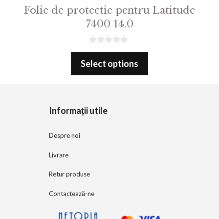
Folie de protectie pentru Latitude
7400 14.0
0
o
Select options
u
t
o
f
5
Informații utile
Despre noi
Livrare
Retur produse
Contactează-ne