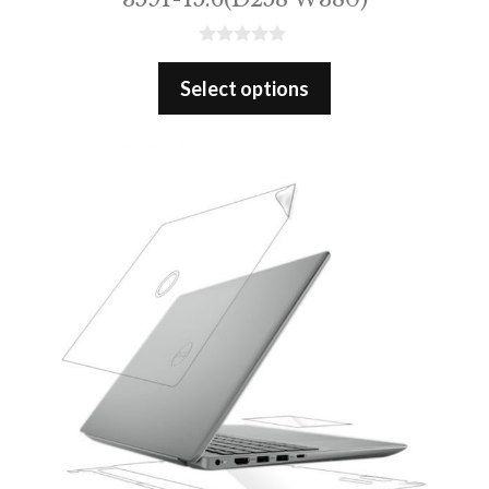
0
o
Select options
u
t
o
f
5