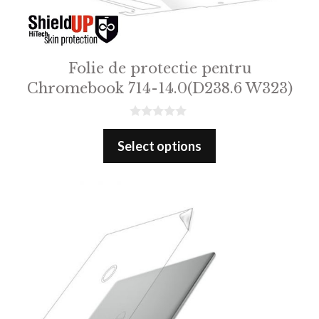
Folie de protectie pentru
Chromebook 714-14.0(D238.6 W323)
0
o
Select options
u
t
o
f
5