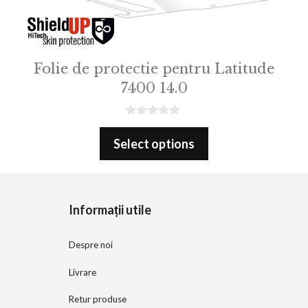
Folie de protectie pentru Latitude
7400 14.0
0
o
Select options
u
t
o
f
5
Informații utile
Despre noi
Livrare
Retur produse