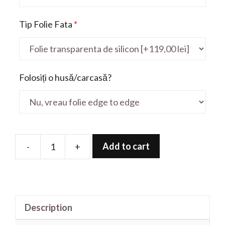
Tip Folie Fata
*
Folosiți o husă/carcasă?
Add to cart
-
+
Folie
de
protectie
pentru
Description
Rog
GA401iH