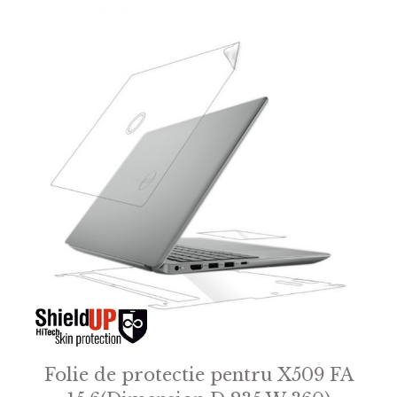
f
5
Folie de protectie pentru X509 FA