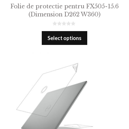
Folie de protectie pentru FX505-15.6
(Dimension D262 W360)
0
o
Select options
u
t
o
f
5