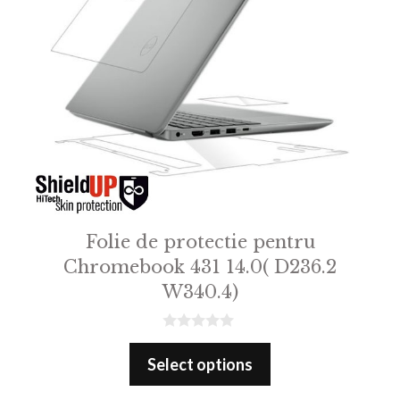
Folie de protectie pentru
Chromebook 431 14.0( D236.2
W340.4)
0
o
Select options
u
t
o