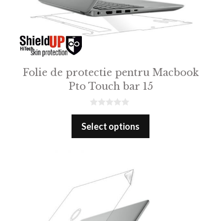
Folie de protectie pentru Macbook
Pto Touch bar 15
0
o
Select options
u
t
o
f
5