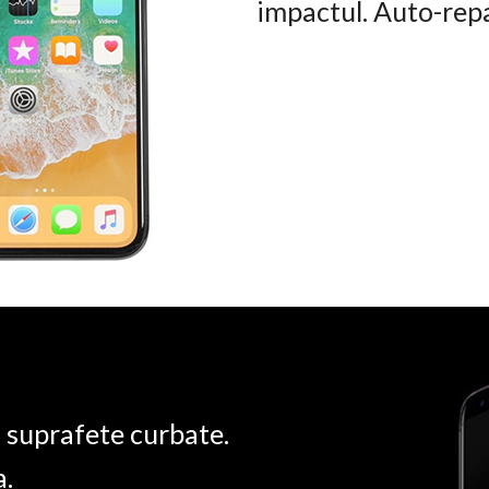
impactul. Auto-rep
u suprafete curbate.
a.