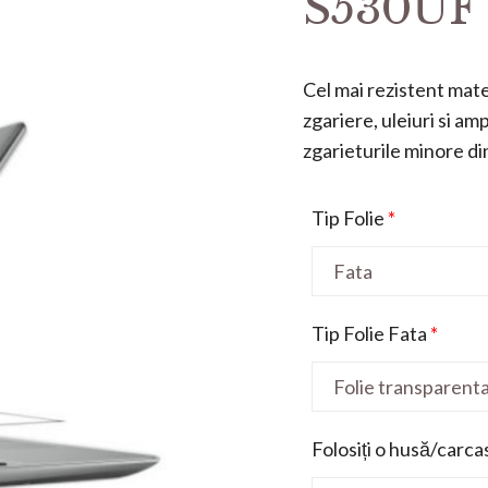
S530UF 1
Cel mai rezistent mater
zgariere, uleiuri si a
zgarieturile minore din 
Tip Folie
*
Tip Folie Fata
*
Folosiți o husă/carca