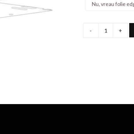
-
+
Folie
de
protectie
pentru
S530UF
15.6'
quantity