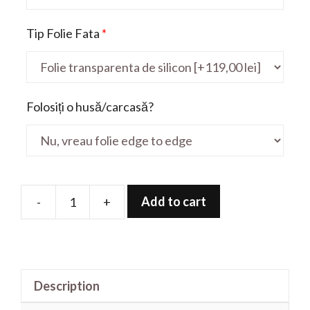
Tip Folie Fata
*
Folosiți o husă/carcasă?
Add to cart
-
+
Folie
de
protectie
pentru
Description
Satelite
B554K