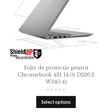
Folie de protectie pentru
Chromebook 431 14.0( D236.2
W340.4)
0
o
Select options
u
t
o