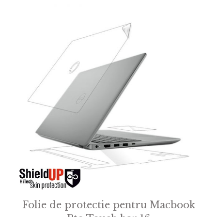
f
5
Folie de protectie pentru Macbook