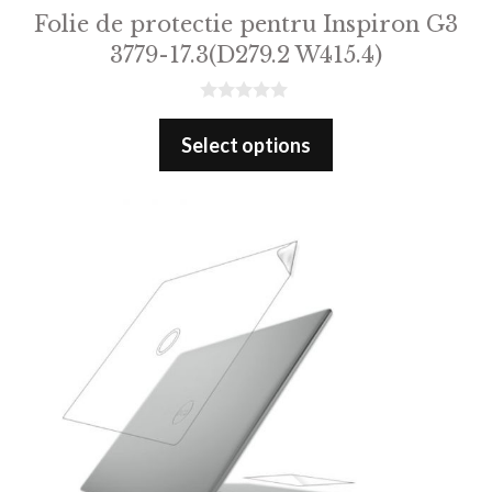
Folie de protectie pentru Inspiron G3
3779-17.3(D279.2 W415.4)
0
o
Select options
u
t
o
f
5