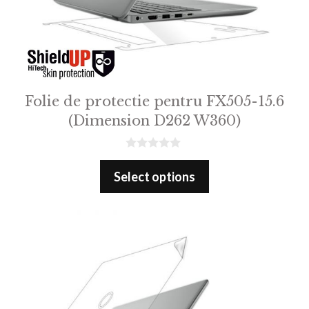
Folie de protectie pentru FX505-15.6
(Dimension D262 W360)
0
o
Select options
u
t
o
f
5