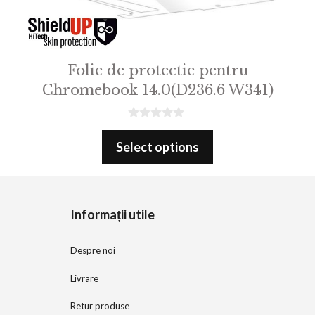
Folie de protectie pentru
Chromebook 14.0(D236.6 W341)
0
o
Select options
u
t
o
f
5
Informații utile
Despre noi
Livrare
Retur produse