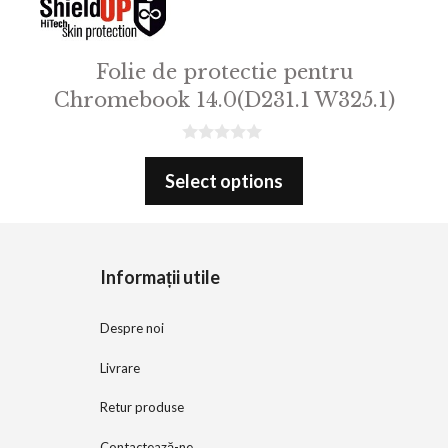
Folie de protectie pentru
Chromebook 14.0(D231.1 W325.1)
0
o
Select options
u
t
o
f
5
Informații utile
Despre noi
Livrare
Retur produse
Contactează-ne