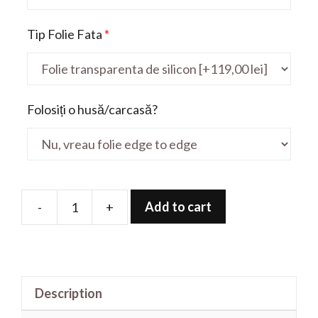
Tip Folie Fata
*
Folosiți o husă/carcasă?
Add to cart
-
+
Folie
de
protectie
pentru
Description
Satelite
Pro