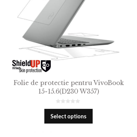
Folie de protectie pentru VivoBook
15-15.6(D230 W357)
0
o
Select options
u
t
o
f
5