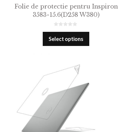
Folie de protectie pentru Inspiron
3583-15.6(D258 W380)
0
o
Select options
u
t
o
f
5