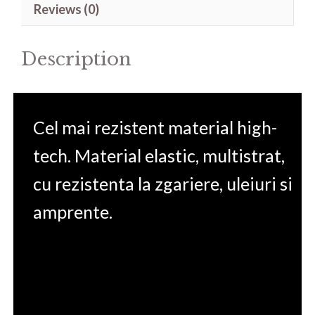
Reviews (0)
C50-
H-
Description
10C
15.6'
quantity
Cel mai rezistent material high-
tech. Material elastic, multistrat,
cu rezistenta la zgariere, uleiuri si
amprente.