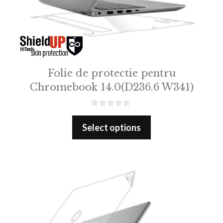
Folie de protectie pentru
Chromebook 14.0(D236.6 W341)
0
o
Select options
u
t
o
f
5