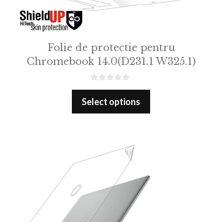
Folie de protectie pentru
Chromebook 14.0(D231.1 W325.1)
0
o
Select options
u
t
o
f
5