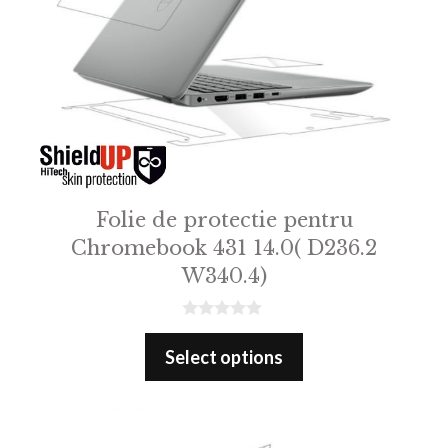
Folie de protectie pentru
Chromebook 431 14.0( D236.2
W340.4)
0
o
Select options
u
t
o
f
5