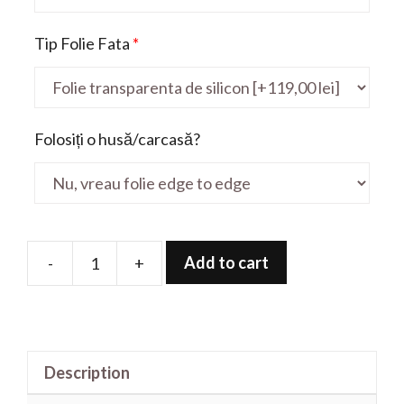
Tip Folie Fata
*
Folosiți o husă/carcasă?
Add to cart
-
+
Folie
de
protectie
pentru
Description
Stealth
14