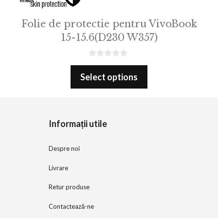
Folie de protectie pentru VivoBook
15-15.6(D230 W357)
0
o
Select options
u
t
o
f
5
Informații utile
Despre noi
Livrare
Retur produse
Contactează-ne