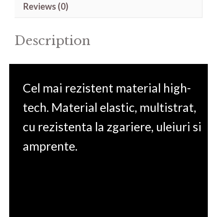
Reviews (0)
STUDIO
A13VF
Description
14'
quantity
Cel mai rezistent material high-
tech. Material elastic, multistrat,
cu rezistenta la zgariere, uleiuri si
amprente.