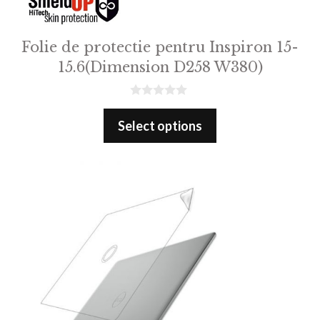
Folie de protectie pentru Inspiron 15-
15.6(Dimension D258 W380)
0
o
Select options
u
t
o
f
5