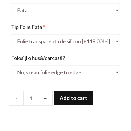
Tip Folie Fata
*
Folosiți o husă/carcasă?
Add to cart
-
+
Folie
de
protectie
pentru