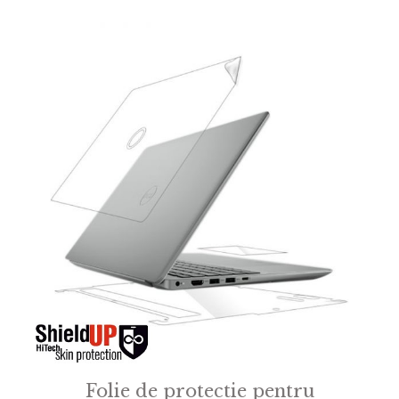
o
f
5
Folie de protectie pentru