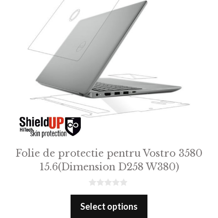
Folie de protectie pentru Vostro 3580
15.6(Dimension D258 W380)
0
o
Select options
u
t