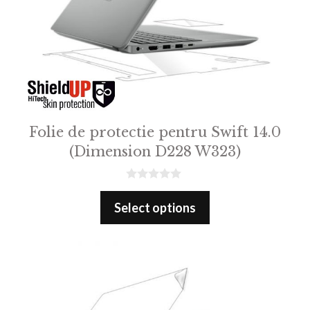
Folie de protectie pentru Swift 14.0
(Dimension D228 W323)
0
o
Select options
u
t
o
f
5