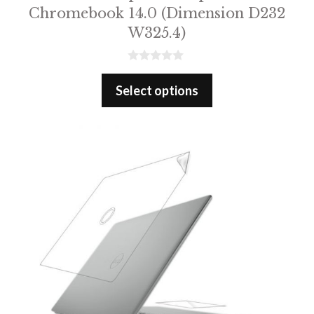
Chromebook 14.0 (Dimension D232
W325.4)
0
o
Select options
u
t
o
f
5