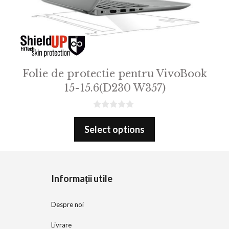
Folie de protectie pentru VivoBook
15-15.6(D230 W357)
0
o
Select options
u
t
o
f
5
Informații utile
Despre noi
Livrare