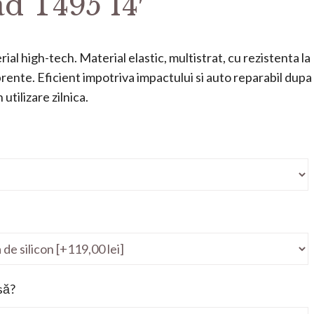
d T495 14′
ial high-tech. Material elastic, multistrat, cu rezistenta la
mprente. Eficient impotriva impactului si auto reparabil dupa
utilizare zilnica.
să?