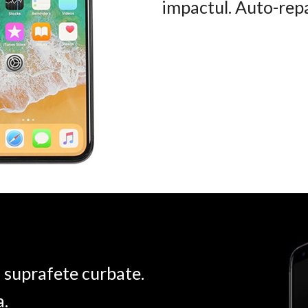
impactul. Auto-rep
u suprafete curbate.
a.