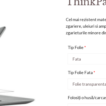
ThinkPa
Cel mai rezistent mater
zgariere, uleiuri si a
zgarieturile minore din 
Tip Folie
*
Tip Folie Fata
*
Folosiți o husă/carca