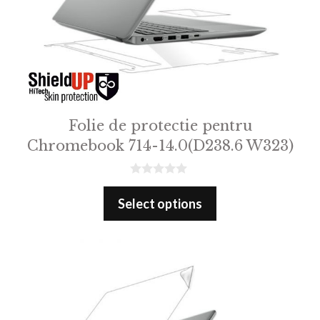
Folie de protectie pentru
Chromebook 714-14.0(D238.6 W323)
0
o
Select options
u
t
o
f
5