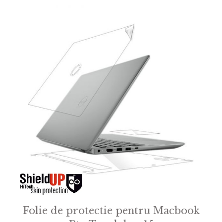
f
5
Folie de protectie pentru Macbook