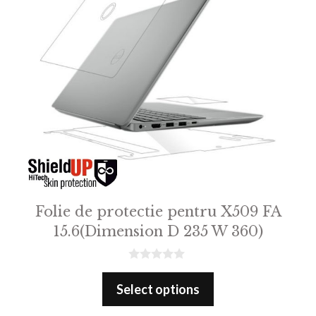
Folie de protectie pentru X509 FA
15.6(Dimension D 235 W 360)
0
o
Select options
u
t
o