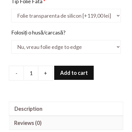
Tip Folie Fata
*
Folosiți o husă/carcasă?
Add to cart
-
+
Folie
de
protectie
pentru
Description
UX581LV
15.6'
Reviews (0)
quantity