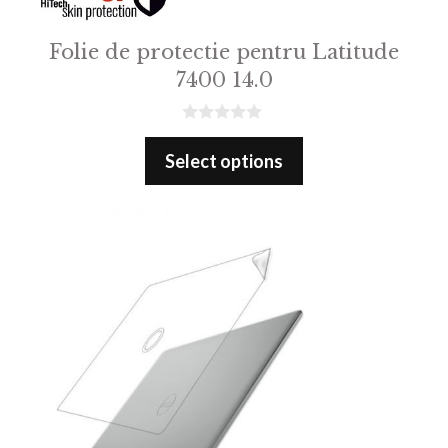
Folie de protectie pentru Latitude
7400 14.0
0
o
Select options
u
t
o
f
5