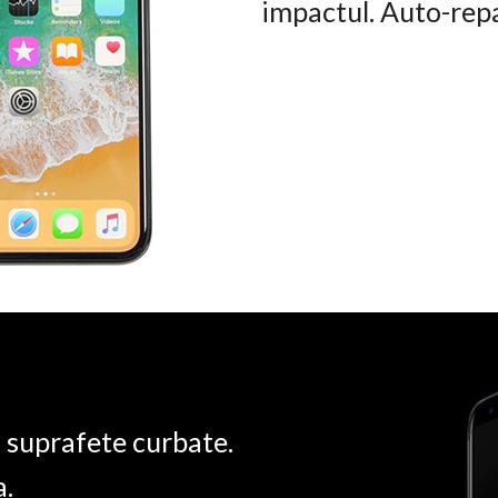
impactul. Auto-rep
u suprafete curbate.
a.