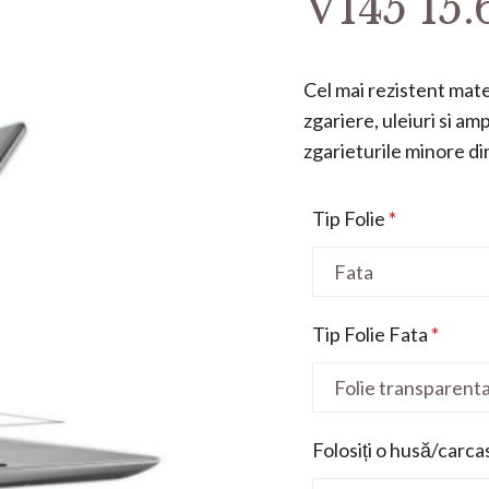
V145 15.
Cel mai rezistent mater
zgariere, uleiuri si a
zgarieturile minore din 
Tip Folie
*
Tip Folie Fata
*
Folosiți o husă/carca