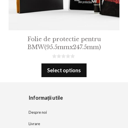
Folie de protectie pentru
BMW(95.5mmx247.5mm)
0
o
Select options
u
t
o
f
5
Informații utile
Despre noi
Livrare