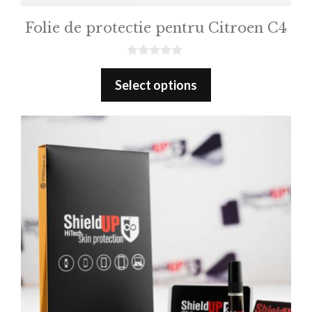
Folie de protectie pentru Citroen C4
0
o
Select options
u
t
o
f
5