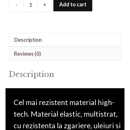
Add to cart
-
+
Folie
de
protectie
pentru
Description
Vasco
Translator
Reviews (0)
V4
quantity
Description
Cel mai rezistent material high-
tech. Material elastic, multistrat,
cu rezistenta la zgariere, uleiuri si