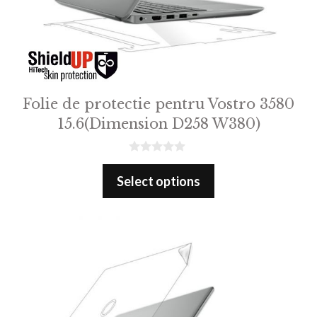
Folie de protectie pentru Vostro 3580
15.6(Dimension D258 W380)
0
o
Select options
u
t
o
f
5