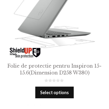
Folie de protectie pentru Inspiron 15-
15.6(Dimension D258 W380)
0
o
Select options
u
t
o
f
5