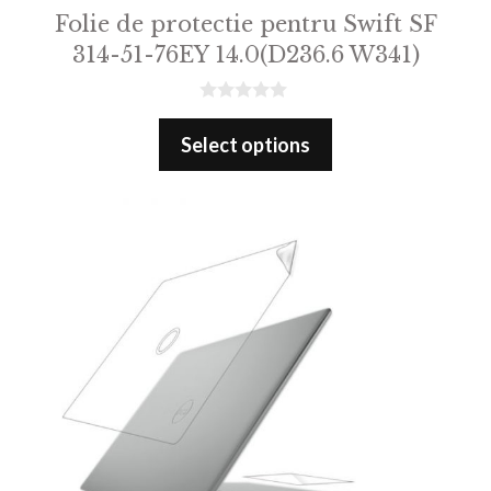
Folie de protectie pentru Swift SF
314-51-76EY 14.0(D236.6 W341)
0
o
Select options
u
t
o
f
5