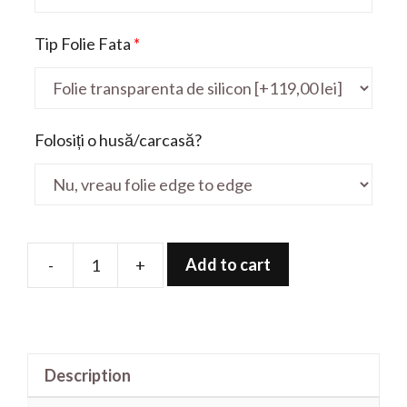
Tip Folie Fata
*
Folosiți o husă/carcasă?
Add to cart
-
+
Folie
de
protectie
pentru
Description
ViviBook
S410UN