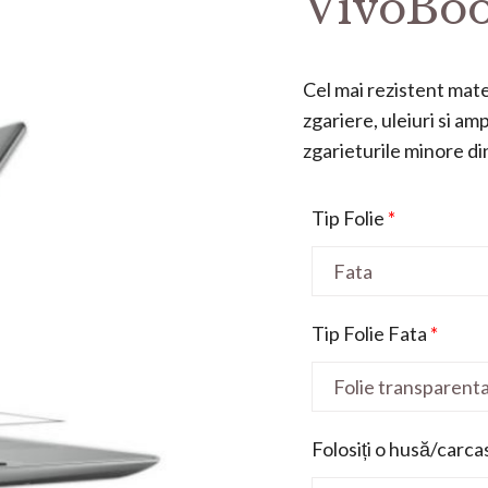
VivoBoo
Cel mai rezistent mater
zgariere, uleiuri si a
zgarieturile minore din 
Tip Folie
*
Tip Folie Fata
*
Folosiți o husă/carca