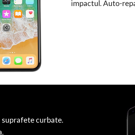
impactul. Auto-rep
u suprafete curbate.
a.