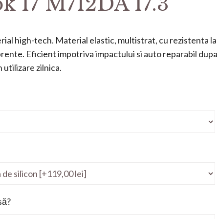
k 17 M712DA 17.3
ial high-tech. Material elastic, multistrat, cu rezistenta la
mprente. Eficient impotriva impactului si auto reparabil dupa
utilizare zilnica.
să?