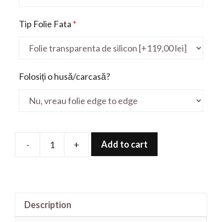
Tip Folie Fata
*
Folosiți o husă/carcasă?
Add to cart
-
+
Folie
de
protectie
pentru
Description
VivoBook
F1605PA