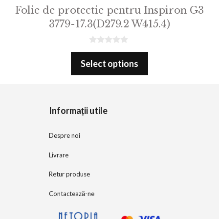
Folie de protectie pentru Inspiron G3
3779-17.3(D279.2 W415.4)
0
o
Select options
u
t
o
f
5
Informații utile
Despre noi
Livrare
Retur produse
Contactează-ne