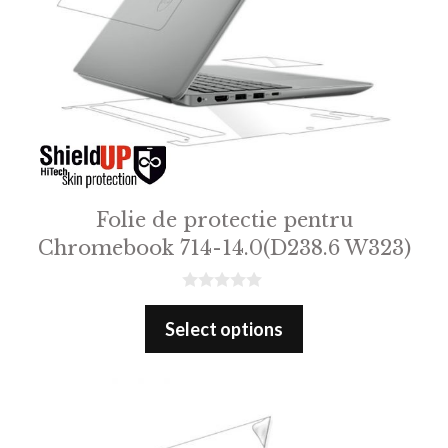
Folie de protectie pentru
Chromebook 714-14.0(D238.6 W323)
0
o
Select options
u
t
o
f
5