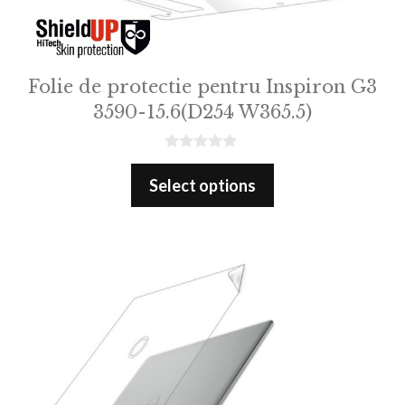
Folie de protectie pentru Inspiron G3
3590-15.6(D254 W365.5)
0
o
Select options
u
t
o
f
5