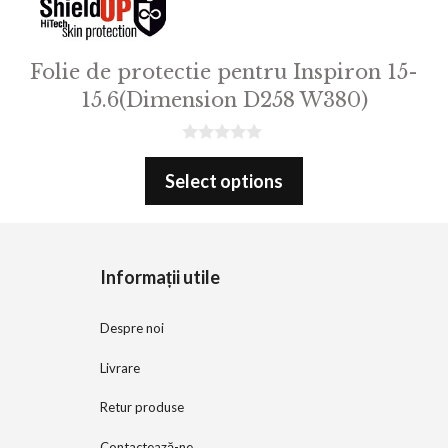
Folie de protectie pentru Inspiron 15-
15.6(Dimension D258 W380)
0
o
Select options
u
t
o
f
5
Informații utile
Despre noi
Livrare
Retur produse
Contactează-ne