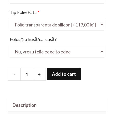
Tip Folie Fata
*
Folosiți o husă/carcasă?
Add to cart
-
+
Folie
de
protectie
pentru
Description
VivoBook
P1701JA