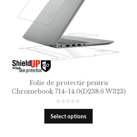
Folie de protectie pentru
Chromebook 714-14.0(D238.6 W323)
0
o
Select options
u
t
o
f
5