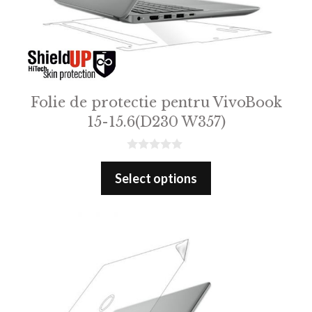
Folie de protectie pentru VivoBook
15-15.6(D230 W357)
0
o
Select options
u
t
o
f
5