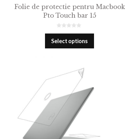
Folie de protectie pentru Macbook
Pto Touch bar 15
0
o
Select options
u
t
o
f
5