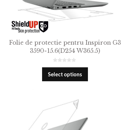
Folie de protectie pentru Inspiron G3
3590-15.6(D254 W365.5)
0
o
Select options
u
t
o
f
5