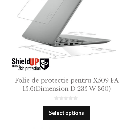
Folie de protectie pentru X509 FA
15.6(Dimension D 235 W 360)
0
o
Select options
u
t
o
f
5