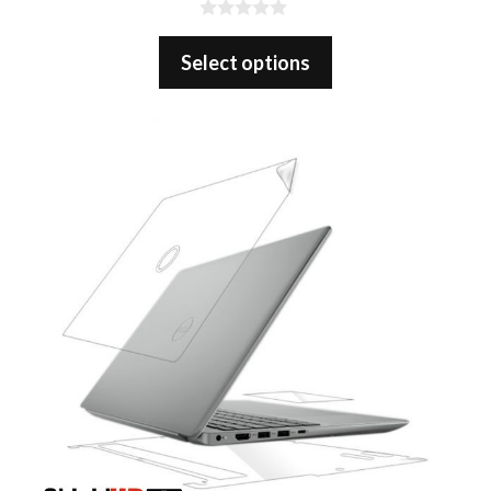
0
o
Select options
u
t
o
f
5