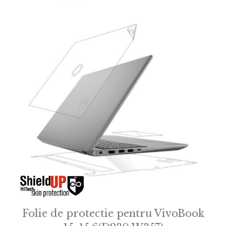
f
5
Folie de protectie pentru VivoBook