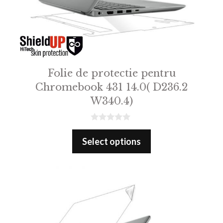
Folie de protectie pentru
Chromebook 431 14.0( D236.2
W340.4)
0
o
Select options
u
t
o
f
5