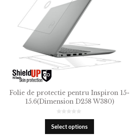
Folie de protectie pentru Inspiron 15-
15.6(Dimension D258 W380)
0
o
Select options
u
t
o