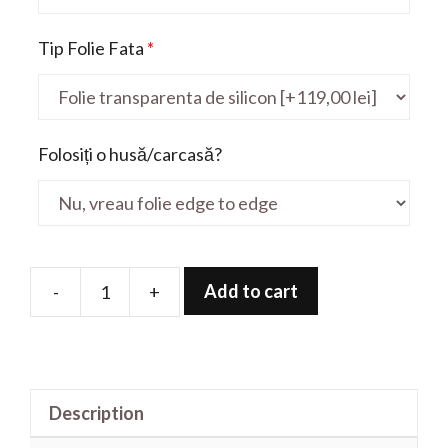
Tip Folie Fata
*
Folosiți o husă/carcasă?
Add to cart
-
+
Folie
de
protectie
pentru
Description
VivoBook
TM420UA