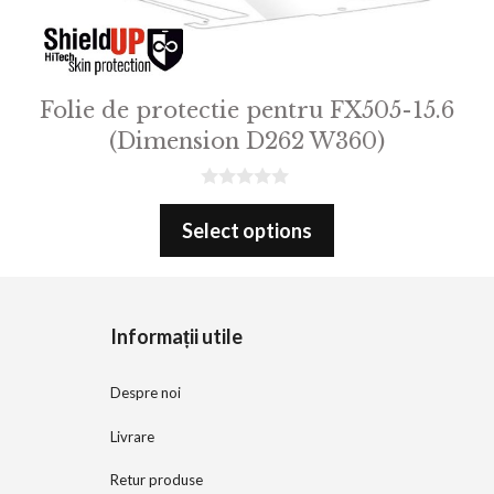
Folie de protectie pentru FX505-15.6
(Dimension D262 W360)
0
o
Select options
u
t
o
f
5
Informații utile
Despre noi
Livrare
Retur produse