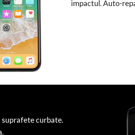
impactul. Auto-rep
u suprafete curbate.
a.