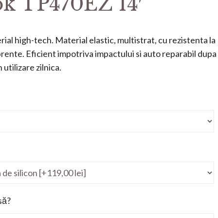
k TP470EZ 14′
ial high-tech. Material elastic, multistrat, cu rezistenta la
mprente. Eficient impotriva impactului si auto reparabil dupa
utilizare zilnica.
să?