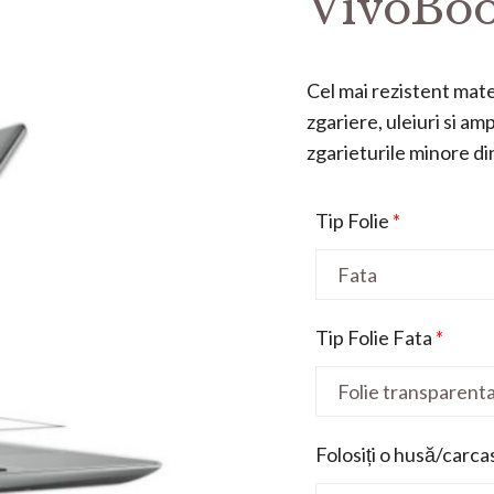
VivoBoo
Cel mai rezistent mater
zgariere, uleiuri si a
zgarieturile minore din 
Tip Folie
*
Tip Folie Fata
*
Folosiți o husă/carca