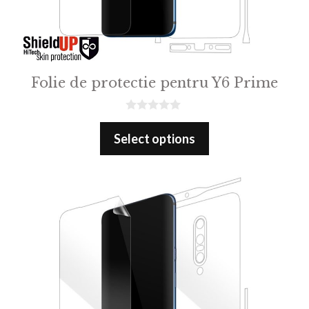
Folie de protectie pentru Y6 Prime
0
o
Select options
u
t
o
f
5