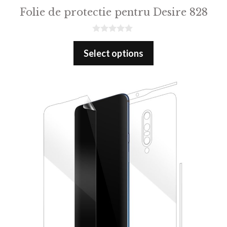
Folie de protectie pentru Desire 828
0
o
Select options
u
t
o
f
5