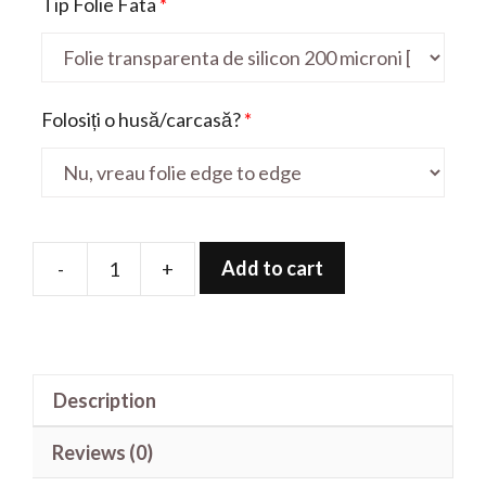
Tip Folie Fata
*
Folosiți o husă/carcasă?
*
Add to cart
-
+
Folie
de
protectie
pentru
Description
W10
quantity
Reviews (0)