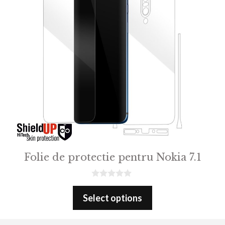
Folie de protectie pentru Nokia 7.1
0
o
Select options
u
t
o
f