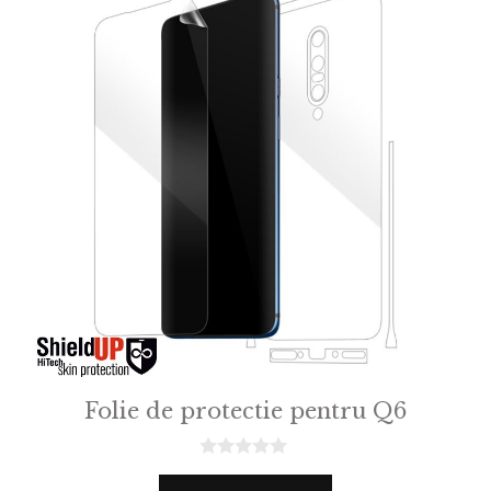
Folie de protectie pentru Q6
0
o